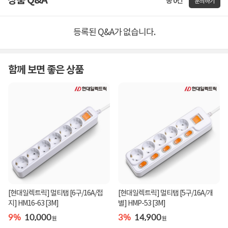
상품 Q&A
총 0건
문의하기
등록된 Q&A가 없습니다.
함께 보면 좋은 상품
[현대일렉트릭] 멀티탭 [6구/16A/접
[현대일렉트릭] 멀티탭 [5구/16A/개
지] HM16-63 [3M]
별] HMP-53 [3M]
9%
10,000
3%
14,900
원
원