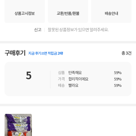
상품고시정보
교환/반품/환불
배송안내
신고
잘못된 상품정보가 있으면 알려주세요.
구매후기
총
3
건
지금 후기쓰면 적립금 2배!
5
상품
만족해요
59%
가격
합리적이에요
59%
배송
빨라요
59%