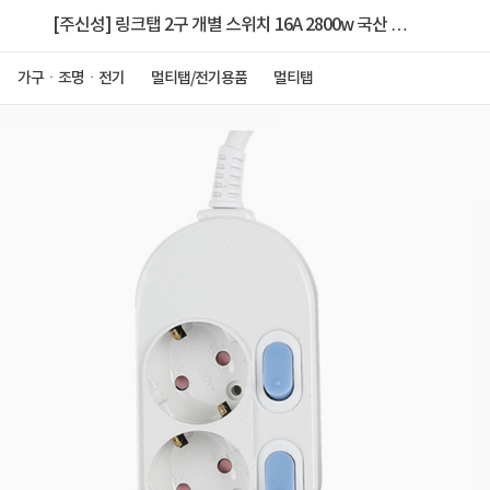
[주신성] 링크탭 2구 개별 스위치 16A 2800w 국산 안
전 절전형 멀티탭 [5m]
가구ㆍ조명ㆍ전기
멀티탭/전기용품
멀티탭