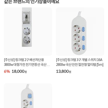
같은 브랜드의 인기상품이에요
[주신성] 링크탭 2구 배선차단용
[주신성] 링크탭 3구 개별 스위치 16A
3800w 대형가전 전기연장선 국산 고
2800w 국산 안전 절전형 멀티탭 [5m]
용량멀티탭 [5m]
6%
18,000
13,800
원
원