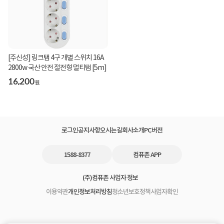
[주신성] 링크탭 4구 개별 스위치 16A
2800w 국산 안전 절전형 멀티탭 [5m]
16,200
원
로그인
공지사항
오시는길
회사소개
PC버전
1588-8377
컴퓨존 APP
(주)컴퓨존 사업자 정보
이용약관
개인정보처리방침
청소년보호정책
사업자확인