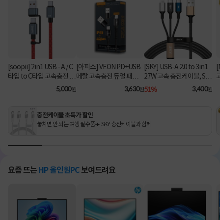
[soopii] 2in1 USB - A / C
[아피스] VEON PD+USB
[SKY] USB-A 2.0 to 3in1
[
타입 to C타입 고속충전 케
메탈 고속충전 듀얼 패브릭
27W 고속 충전케이블, SK
이블 PD 100W S52C [1.2
8핀 케이블
Y-A2-3IN1 [블랙/2m]
C
5,000
3,630
51%
3,400
원
원
원
m/레드]
충전케이블 초특가 할인
놓치면 안 되는 여행 필수품✈️ SKY 충전케이블과 함께
요즘 뜨는
HP 올인원PC
보여드려요