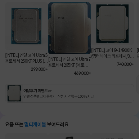
[INTEL] 코어 i9-14900K
[
[INTEL] 인텔 코어 Ultra 5
(랩터레이크 리프레시/3.2
[INTEL] 인텔 코어 Ultra 7
프로세서 250KF PLUS (애
GHz/36MB/쿨러 미포함)
740,000
원
프로세서 265KF (애로우
로우 레이크/5.3GHz/30M
[정품벌크]
299,000
원
레이크/3.9GHz/30MB/쿨
469,000
B) [정품벌크/쿨러미포함]
원
러미포함) [정품벌크]
이용후기 이벤트✏️
인텔 정품벌크 이용후기 작성 시 적립금 100% 지급!
요즘 뜨는
멀티케이블
보여드려요