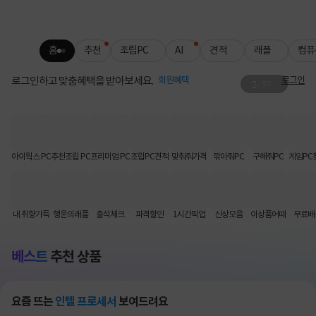
홈
추천
조립PC
AI
견적
래플
컴퓨
로그인하고 맞춤혜택을 받아보세요.
회원혜택
로그인
2
/
59
로지텍 무료배송
키보드·마우스 인기템 배송비 FREE📦
아이웍스 PC
추천조립 PC
프리미엄 PC
조립PC견적
맞춰줘가격
깎아줘PC
구해줘PC
게임PC
내 취향가득
행운의래플
출석체크
파격할인
1시간픽업
신상모음
이상품어때
무료배
베스트
추천 상품
요즘 뜨는
인텔 프로세서
보여드려요