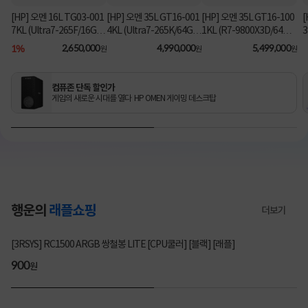
[HP] 오멘 16L TG03-001
[HP] 오멘 35L GT16-001
[HP] 오멘 35L GT16-100
[
7KL (Ultra7-265F/16GB/
4KL (Ultra7-265K/64GB/
1KL (R7-9800X3D/64G
3
1TB/RX9060XT/FD) [기
2TB/RTX5070Ti/FD) 3
B/1TB/RTX5080/FD) [기
B
1%
2,650,000
4,990,000
5,499,000
원
원
원
본제품]★컴퓨존 단독! O
년워런티 [기본제품]★컴
본제품]★컴퓨존 단독! 수
MEN 데스크탑 더블할인
퓨존 단독! 수량한정 특가
량한정 특가쿠폰★
★
쿠폰★
컴퓨존 단독 할인가
게임의 새로운 시대를 열다 HP OMEN 게이밍 데스크탑
행운의
래플쇼핑
더보기
3303명 참여
[3RSYS] RC1500 ARGB 쌍철봉 LITE [CPU쿨러] [블랙] [래플]
200
900
200
900
원
원
원
원