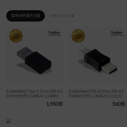
함께 보면 좋은 상품
브랜드 인기 상품
1
[CableMate] Type-C 3.1 to USB-A 3.
[CableMate] USB-A 2.0 to USB-A 2.
0 F/M 변환젠더, CM4547 / CU840 [블
0 M/M 연장젠더, CM4524 / CU213 [블
랙]
랙]
원
1,950원
560원