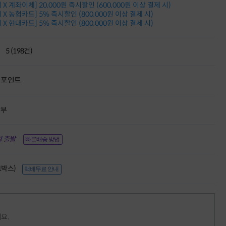
X 계좌이체] 20,000원 즉시할인 (600,000원 이상 결제 시)
적립금 3% 페이백
X 농협카드] 5% 즉시할인 (800,000원 이상 결제 시)
시스코 스위칭허브
X 현대카드] 5% 즉시할인 (800,000원 이상 결제 시)
누적 금액 별
적립금 페이백!
Dell 구매왕
5 (198건)
상품권 30만원
삼성모니터 여름맞이
특별 할인 이벤트
포인트
한단계 더 진화한
HAF II 500
AI 업무환경 완성
할부
HP 워크스테이션
여름맞이 사은품
HP 프로데스크 4
 출발
빠른배송 방법
모든 것을 하나로
HP올인원 단독특가
(1박스)
네트워크 자재
택배무료 안내
혜택 PACK
Dell 구매 찬스
프로 에센셜
요.