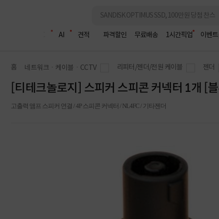
조립PC
AI
견적
파격할인
무료배송
1시간픽업
이벤트
홈
리피터/젠더/전원 케이블
젠더
네트워크ㆍ케이블ㆍCCTV
[티테크놀로지] 스피커 스피콘 커넥터 1개 [블루
고출력 앰프 스피커 연결 / 4P 스피콘 커넥터 / NL4FC / 기타젠더