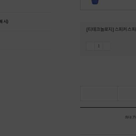
매 시)
[티테크놀로지] 스피커 스피콘 
최대 3