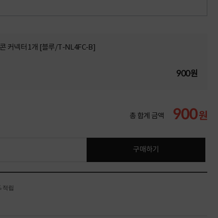
커넥터 1개 [블루/T-NL4FC-B]
900원
900
원
총 합계 금액
구매하기
% 적립