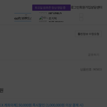
혜택 PACK
Dell 구매 찬스
Apple 기업전용관
로그인
회원가입
상담센터
토요일 컴퓨존 정상 영업 중
프로 에센셜
HP 브랜드스토어
타협 없는 게이밍
LG gram & 브랜드스토어
공식
HP OMEN
Microsoft 브랜드스토어
로지텍
AMD 브랜드스토어
정품 캠페인
Intel 브랜드스토어
틀린정보 수정요청
삼성 키보드&마우스
RAZER 브랜드스토어
10% 쿠폰 할인
Apple 기업전용관
케이블메이트 3분기
케이블 전설이 되다
야식까지 책임진다!
공유하기
승리를 부르는 오멘
ASUS ROG
20주년 한정판
상품번호 : 905833
AMD로 시작하는
스마트 오피스환경
AI비즈니스 노트북
HP엘리트북/프로북
원
비즈니스 강자
HP 프로북 4
리뷰 Npay 증정
X 계좌이체] 50,000원 즉시할인 (1,000,000원 이상 결제 시)
MSI 공유기