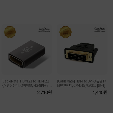
[CableMate] HDMI 2.1 to HDMI 2.1
[CableMate] HDMI to DVI-D 듀얼 F/
F/F 연장젠더, 실버메탈, HG-8KFF / C
M 변환젠더, CM4515 / CA312 [블랙]
M4555 [실버]
2,710원
1,440원