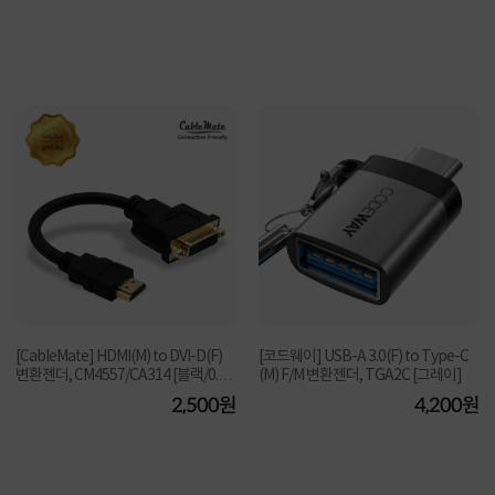
[CableMate] HDMI(M) to DVI-D(F)
[코드웨이] USB-A 3.0(F) to Type-C
변환젠더, CM4557/CA314 [블랙/0.2
(M) F/M 변환젠더, TGA2C [그레이]
M]
2,500원
4,200원