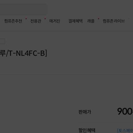
컴퓨존추천
전용관
매거진
결제혜택
래플
컴퓨존 라이브
/T-NL4FC-B]
900
판매가
할인혜택
[토스페이 