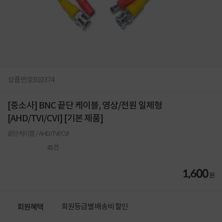
상품번호
910374
[중소사] BNC 끝단 케이블, 영상/전원 일체형
[AHD/TVI/CVI] [기본 제품]
끝단케이블 / AHD/TVI/CVI
81
건
1,600
원
회원등급별 배송비 할인
회원혜택