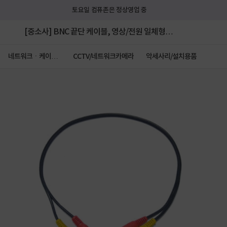
토요일 컴퓨존은 정상영업 중
[중소사] BNC 끝단 케이블, 영상/전원 일체형
[AHD/TVI/CVI] [기본 제품]
네트워크ㆍ케이블
CCTV/네트워크카메라
악세사리/설치용품
ㆍCCTV