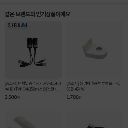
같은 브랜드의 인기상품이에요
[중소사] 단채널 송수신기, PV-815HD
[중소사] 돔 카메라용 벽부형 브라켓,
/AHD+TVI+CVI/250m 전송[전원+영
SCB-45HW
상 발룬] ▶ PV...
3,500
1,700
원
원