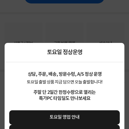
상품고시정보
교환/반품/환불
배송안내
토요일 정상운영
신고
잘못된 상품정보가 있으면 알려주세요.
상담, 주문, 배송, 방문수령, A/S 정상 운영
구매후기
총
81
건
지금 후기쓰면 적립금 2배!
토요일 출발 상품 지금 담으면 오늘 출발합니다!
주말 단 2일간 한정수량으로 열리는
특가PC 타임딜도 만나보세요
4.9
상품
만족해요
96%
가격
합리적이에요
87%
배송
빨라요
93%
토요일 영업 안내