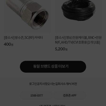
[중소사] 방수콘, 5C(RF) 커넥터
[중소사] 영상/전원케이블, BNC+전원
M/F, AHD/TVI/CVI 호환용 [1개 단품]
400
원
5,200
원
동일 브랜드 상품 더보기
로그인
공지사항
오시는길
회사소개
PC버전
1588-8377
컴퓨존 APP