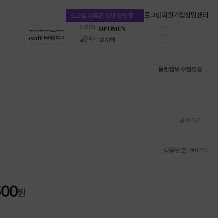
혜택 PACK
Dell 구매 찬스
Apple 기업전용관
로그인
회원가입
상담센터
토요일 컴퓨존 정상 영업 중
프로 에센셜
HP 브랜드스토어
타협 없는 게이밍
LG gram & 브랜드스토어
공식
HP OMEN
Microsoft 브랜드스토어
로지텍
AMD 브랜드스토어
정품 캠페인
Intel 브랜드스토어
틀린정보 수정요청
삼성 키보드&마우스
RAZER 브랜드스토어
10% 쿠폰 할인
Apple 기업전용관
케이블메이트 3분기
케이블 전설이 되다
야식까지 책임진다!
승리를 부르는 오멘
공유하기
ASUS ROG
20주년 한정판
AMD로 시작하는
상품번호 : 991279
스마트 오피스환경
AI비즈니스 노트북
HP엘리트북/프로북
비즈니스 강자
500
원
HP 프로북 4
리뷰 Npay 증정
MSI 공유기