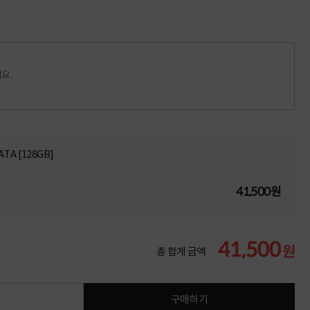
요.
TA [128GB]
41,500원
41,500
원
총 합계 금액
구매하기