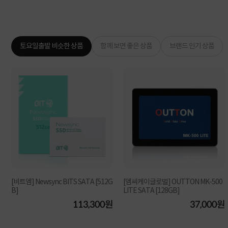
토요일출발 비슷한 상품
함께 보면 좋은 상품
브랜드 인기 상품
[비트엠] Newsync BITS SATA [512G
[엠씨케이글로벌] OUTTON MK-500
B]
LITE SATA [128GB]
원
113,300원
37,000원