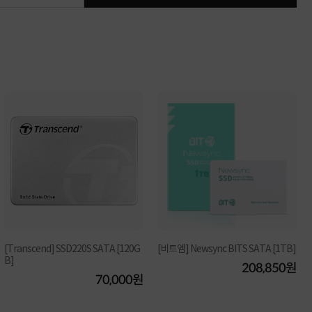
[Transcend] SSD220S SATA [120G
[비트엠] Newsync BITS SATA [1TB]
B]
208,850원
70,000원