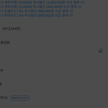
X 계좌이체] 50,000원 즉시할인 (1,000,000원 이상 결제 시)
적립금 3% 페이백
X 계좌이체] 20,000원 즉시할인 (600,000원 이상 결제 시)
시스코 스위칭허브
X 농협카드] 5% 즉시할인 (800,000원 이상 결제 시)
누적 금액 별
X 현대카드] 5% 즉시할인 (800,000원 이상 결제 시)
적립금 페이백!
Dell 구매왕
상품권 30만원
4.9 (1,514건)
삼성모니터 여름맞이
특별 할인 이벤트
한단계 더 진화한
포인트
HAF II 500
AI 업무환경 완성
HP 워크스테이션
여름맞이 사은품
HP 프로데스크 4
할부
모든 것을 하나로
HP올인원 단독특가
네트워크 자재
송
혜택 PACK
Dell 구매 찬스
프로 에센셜
(1박스)
택배무료 안내