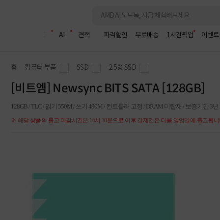
조립PC
AI
견적
파격할인
무료배송
1시간픽업
이벤트
홈
컴퓨터 부품
SSD
2.5형 SSD
[비트엠] Newsync BITS SATA [128GB]
128GB / TLC / 읽기 550M / 쓰기 490M / 컨트롤러 고정 / DRAM 미탑재 / 보증기간 3년
※ 해당 상품의 출고 마감시간은 16시 30분으로 이후 결제건은 다음 영업일에 출고됩니