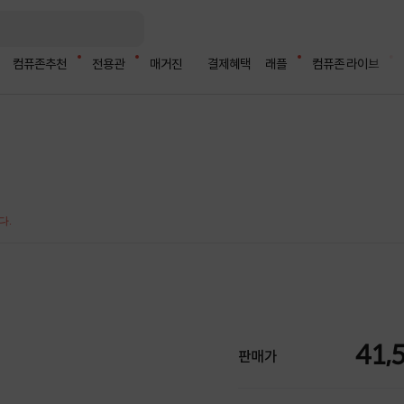
컴퓨존추천
전용관
매거진
결제혜택
래플
컴퓨존 라이브
다.
41,
판매가