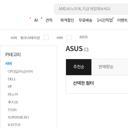
조립PC
AI
견적
파격할인
무료배송
1시간픽업
이벤트
ASUS
서버ㆍ워크스테이션
서버
ASUS
0
(
)
카테고리
서버
추천순
판매량순
GPU(딥러닝)서버
DELL
선택한 필터
HP
레노버
후지쯔
TYAN
SUPERMICRO
KAYTUS