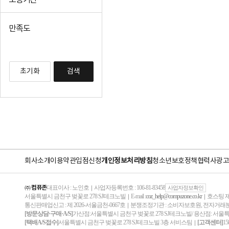
보증기간
만족도
초기화
검색
회사소개
이용약관
입점신청
개인정보처리방침
청소년보호정책
협력사
광고
㈜ 컴퓨존
대표이사 : 노인호
사업자등록번호 : 106-81-83458
｜
사업자정보확인
서울특별시 금천구 벚꽃로 278 SJ테크노빌
E-mail :
coz_help@compuzone.co.kr
호스팅 제
｜
｜
통신판매업신고 : 제 2026-서울금천-0667호
분쟁조정기관 : 소비자보호원, 전자거
｜
[방문상담·구매·A/S]
가산점:서울특별시 금천구 벚꽃로 278 SJ테크노빌/ 용산점: 서울
[택배A/S접수]
서울특별시 금천구 벚꽃로 278 SJ테크노빌 3층 서비스팀
[고객센터]
15
｜