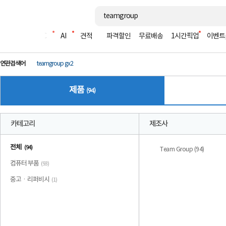
조립PC
AI
견적
파격할인
무료배송
1시간픽업
이벤트
연관검색어
teamgroup gx2
제품
(94)
카테고리
제조사
전체
(94)
Team Group (94)
컴퓨터 부품
(93)
중고ㆍ리퍼비시
(1)