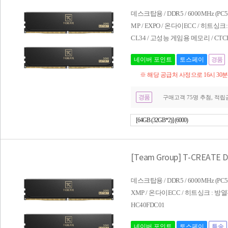
데스크탑용 / DDR5 / 6000MHz (PC5-4
MP / EXPO / 온다이ECC / 히트싱크:
CL34 / 고성능 게임용 메모리 / CTCE
네이버 포인트
토스페이
경품
※ 해당 공급처 사정으로 16시 30
경품
구매고객 75명 추첨, 적립금 
[64GB (32GB*2)] (6000)
[Team Group] T-CREATE 
데스크탑용 / DDR5 / 6000MHz (PC5-48
XMP / 온다이ECC / 히트싱크 : 방열판 
HC40FDC01
네이버 포인트
토스페이
특송