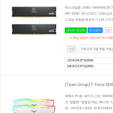
데스크탑용 / DDR5 / 6000MHz (PC5-4
MP / EXPO / 온다이ECC / 히트싱크:
고성능 게임용 메모리 / CL48 / CTCC
네이버 포인트
토스페이
경품
※ 해당 공급처 사정으로 16시 30
경품
구매고객 75명 추첨, 적립금 
[32GB (16GB*2)] (6000)
[64GB (32GB*2)] (6000)
[Team Group] T-Force D
DDR4 / PC용 / 패키지: 2개 / 3600MHz
크: 방열판 / 방열판 색상: 화이트 / LED
NC , MYSTIC LIGHT , RGB FUSION