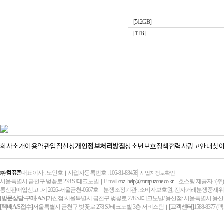
[512GB]
[1TB]
회사소개
이용약관
입점신청
개인정보처리방침
청소년보호정책
협력사
광고안내
찾
㈜ 컴퓨존
대표이사 : 노인호
사업자등록번호 : 106-81-83458
｜
사업자정보확인
서울특별시 금천구 벚꽃로 278 SJ테크노빌
E-mail :
coz_help@compuzone.co.kr
호스팅 제공자 : (
｜
｜
통신판매업신고 : 제 2026-서울금천-0667호
분쟁조정기관 : 소비자보호원, 전자거래분쟁중재
｜
[방문상담·구매·A/S]
가산점:서울특별시 금천구 벚꽃로 278 SJ테크노빌/ 용산점: 서울특별시 용산
[택배A/S접수]
서울특별시 금천구 벚꽃로 278 SJ테크노빌 3층 서비스팀
[고객센터]
1588-8377 (
｜