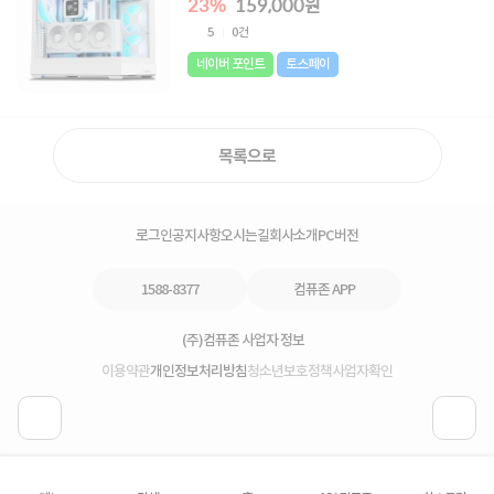
23%
159,000원
5
0건
네이버 포인트
토스페이
목록으로
로그인
공지사항
오시는길
회사소개
PC버전
1588-8377
컴퓨존 APP
(주)컴퓨존 사업자 정보
이용약관
개인정보처리방침
청소년보호정책
사업자확인