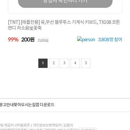
당첨자 확인하러 가기
[TNT] [래플전용] 유,무선 블루투스 기계식 키보드, TX108 코튼
캔디 저소음벛꽃축
99%
200원
3,808
명 참여
79,000원
1
2
3
4
5
광고안내
찾아오시는길
앱 다운로드
팅 제공자 : (주)컴퓨존
개인정보보호책임자 : 김종석
｜