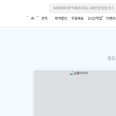
조립PC
AI
견적
파격할인
무료배송
1시간픽업
이벤트
두드