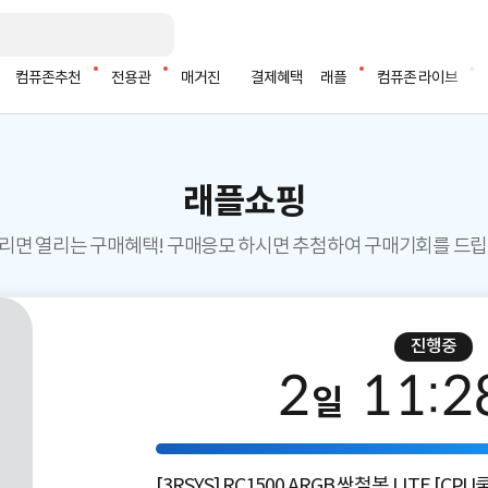
컴퓨존추천
전용관
매거진
결제혜택
래플
컴퓨존 라이브
래플쇼핑
리면 열리는 구매혜택! 구매응모 하시면 추첨하여 구매기회를 드립
진행중
2
11
:
2
일
[3RSYS] RC1500 ARGB 쌍철봉 LITE [CPU