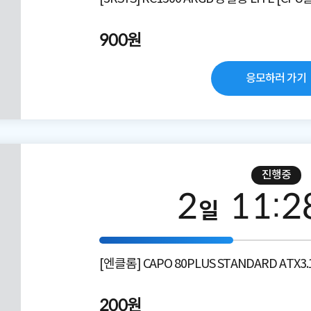
900원
응모하러 가기
진행중
2
11
:
2
일
[엔클롬] CAPO 80PLUS STANDARD ATX3.
200원