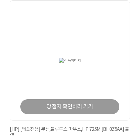
당첨자 확인하러 가기
[HP] [래플전용] 무선,블루투스 마우스,HP 725M [BH0Z5AA] 블
랙