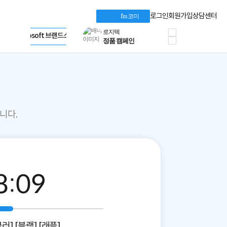
혜택 PACK
Dell 구매 찬스
Apple 기업전용관
로그인
회원가입
상담센터
I'm 코미
프로 에센셜
HP 브랜드스토어
타협 없는 게이밍
LG gram & 브랜드스토어
공식
HP OMEN
Microsoft 브랜드스토어
로지텍
AMD 브랜드스토어
정품 캠페인
Intel 브랜드스토어
삼성 키보드&마우스
RAZER 브랜드스토어
10% 쿠폰 할인
Apple 기업전용관
케이블메이트 3분기
케이블 전설이 되다
야식까지 책임진다!
니다.
승리를 부르는 오멘
ASUS ROG
20주년 한정판
AMD로 시작하는
스마트 오피스환경
8
:
08
AI비즈니스 노트북
HP엘리트북/프로북
비즈니스 강자
HP 프로북 4
리뷰 Npay 증정
MSI 공유기
쿨러] [블랙] [래플]