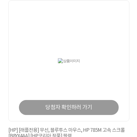
당첨자 확인하러 가기
[HP] [래플전용] 무선, 블루투스 마우스, HP 785M 고속 스크롤
[B8YX4AA] [HP코리아 정품] 블랙