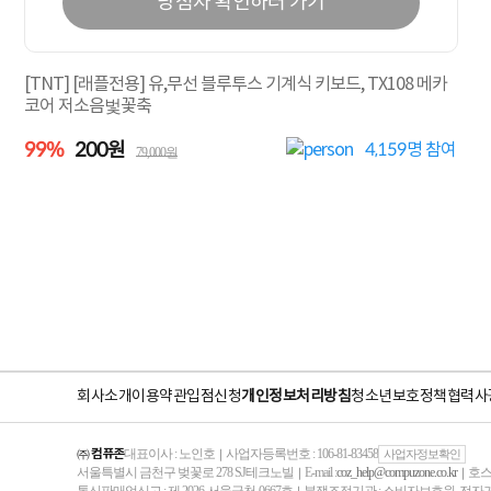
당첨자 확인하러 가기
[TNT] [래플전용] 유,무선 블루투스 기계식 키보드, TX108 메카
코어 저소음벛꽃축
99%
200원
4,159
명 참여
79,000원
회사소개
이용약관
입점신청
개인정보처리방침
청소년보호정책
협력사
㈜ 컴퓨존
대표이사 : 노인호
사업자등록번호 : 106-81-83458
｜
사업자정보확인
서울특별시 금천구 벚꽃로 278 SJ테크노빌
E-mail :
coz_help@compuzone.co.kr
호스
｜
｜