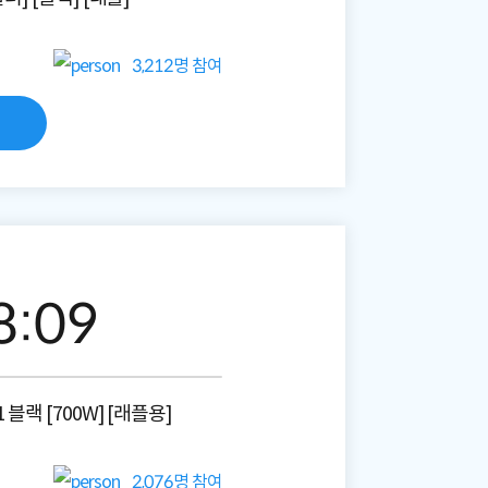
적립금 3% 페이백
시스코 스위칭허브
누적 금액 별
3,212
명 참여
적립금 페이백!
Dell 구매왕
상품권 30만원
삼성모니터 여름맞이
특별 할인 이벤트
한단계 더 진화한
HAF II 500
AI 업무환경 완성
HP 워크스테이션
여름맞이 사은품
HP 프로데스크 4
8
:
08
모든 것을 하나로
HP올인원 단독특가
네트워크 자재
혜택 PACK
Dell 구매 찬스
1 블랙 [700W] [래플용]
프로 에센셜
2,076
명 참여