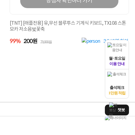
당첨자 확인하러 가기
[TNT] [래플전용] 유,무선 블루투스 기계식 키보드, TX108 스톤
모카 저소음벛꽃축
99%
200원
3,868
명 참여
79,000원
월~토요일
이용 안내
출석체크
1만원 적립
챗봇