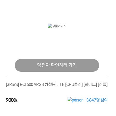
당첨자 확인하러 가기
[3RSYS] RC1500 ARGB 쌍철봉 LITE [CPU쿨러] [화이트] [래플]
900원
3,847
명 참여