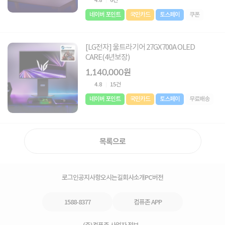
4.8
6건
네이버 포인트
국민카드
토스페이
쿠폰
[LG전자] 울트라기어 27GX700A OLED
CARE(4년보장)
1,140,000원
4.8
15건
네이버 포인트
국민카드
토스페이
무료배송
목록으로
로그인
공지사항
오시는길
회사소개
PC버전
1588-8377
컴퓨존 APP