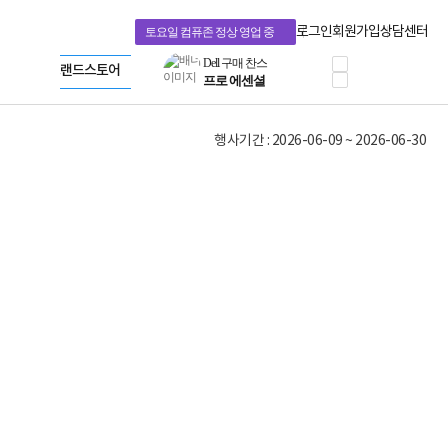
혜택 PACK
Dell 구매 찬스
Apple 기업전용관
로그인
회원가입
상담센터
토요일 컴퓨존 정상 영업 중
프로 에센셜
HP 브랜드스토어
타협 없는 게이밍
LG gram & 브랜드스토어
공식
HP OMEN
Microsoft 브랜드스토어
로지텍
AMD 브랜드스토어
정품 캠페인
Intel 브랜드스토어
행사기간 : 2026-06-09 ~ 2026-06-30
삼성 키보드&마우스
RAZER 브랜드스토어
10% 쿠폰 할인
Apple 기업전용관
케이블메이트 3분기
케이블 전설이 되다
야식까지 책임진다!
승리를 부르는 오멘
ASUS ROG
20주년 한정판
AMD로 시작하는
스마트 오피스환경
AI비즈니스 노트북
HP엘리트북/프로북
비즈니스 강자
HP 프로북 4
리뷰 Npay 증정
MSI 공유기