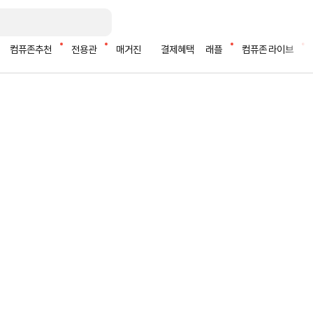
컴퓨존추천
전용관
매거진
결제혜택
래플
컴퓨존 라이브