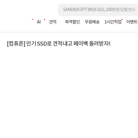
조립PC
AI
견적
파격할인
무료배송
1시간픽업
이벤트
[컴퓨존] 인기 SSD로 견적내고 페이백 돌려받자!