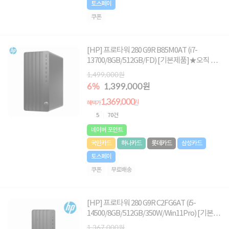
토스페이
쿠폰
[HP] 프로타워 280 G9R B85M0AT (i7-
13700/8GB/512GB/FD) [기본제품]★오직 컴
퓨존에서만, 여름맞이 HP 데스크탑 한정특가!
1,499,000원
★
6%
1,399,000원
1,369,000
원
혜택가
5
70건
네이버 포인트
국민카드
하나카드
롯데카드
삼성카드
토스페이
쿠폰
무료배송
[HP] 프로타워 280 G9R C2FG6AT (i5-
14500/8GB/512GB/350W/Win11Pro) [기본제
품]★오직 컴퓨존에서만, 여름맞이 HP 데스크
1,367,000원