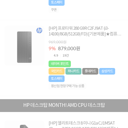
토스페이
쿠폰
[HP] 프로타워 280 G9R C2FJ9AT (i3-
14100/8GB/512GB/FD) [기본제품]★컴퓨존
단독! HP 데스크탑 2026 신제품 특가할인★
969,000원
9%
879,000원
4.9
19건
네이버 포인트
국민카드
하나카드
롯데카드
삼성카드
토스페이
용산점 현장구매 가능 상품
HP 데스크탑 MONTH! AMD CPU 데스크탑
[HP] 엘리트데스크 8 미니 G1a CJ1M5AT