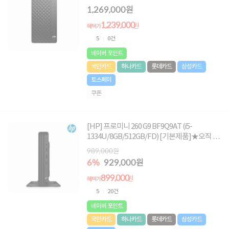
존에서만, 여름맞이 HP 데스크탑 한정특가!★
1,269,000원
1,239,000
원
혜택가
5
0건
네이버 포인트
국민카드
하나카드
롯데카드
삼성카드
토스페이
쿠폰
[HP] 프로미니 260 G9 BF9Q9AT (i5-
1334U/8GB/512GB/FD) [기본제품]★오직 컴
퓨존에서만, 여름맞이 HP 데스크탑 한정특가!
989,000원
★
6%
929,000원
899,000
원
혜택가
5
20건
네이버 포인트
국민카드
하나카드
롯데카드
삼성카드