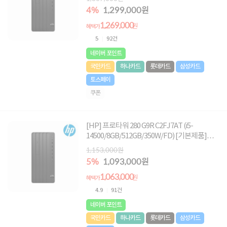
탑 한정특가!★
4%
1,299,000원
1,269,000
원
혜택가
5
92건
네이버 포인트
국민카드
하나카드
롯데카드
삼성카드
토스페이
쿠폰
[HP] 프로타워 280 G9R C2FJ7AT (i5-
14500/8GB/512GB/350W/FD) [기본제품]★
오직 컴퓨존에서만, 여름맞이 HP 데스크탑 한
1,153,000원
정특가!★
5%
1,093,000원
1,063,000
원
혜택가
4.9
91건
네이버 포인트
국민카드
하나카드
롯데카드
삼성카드