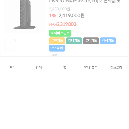
(Ryzen 7 350/16GB/1TB/FD) [기본제품]★오
직 컴퓨존에서만, 여름맞이 HP 데스크탑 한정
2,450,000원
특가!★
1%
2,419,000원
2,319,000
원
혜택가
네이버 포인트
국민카드
하나카드
롯데카드
삼성카드
토스페이
쿠폰
메뉴
검색
홈
MY 컴퓨존
히스토리
[HP] 프로데스크 2 G1a C27L2AT (R7-
8700G/8GB/512GB/400W/FD) [기본제품]★
오직 컴퓨존에서만, 여름맞이 HP 데스크탑 한
1,199,000원
정특가!★
5%
1,138,000원
1,049,000
원
혜택가
5
2건
네이버 포인트
국민카드
하나카드
롯데카드
삼성카드