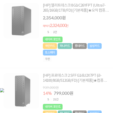
[HP] 엘리트데스크 8 G1i C26YFPT (Ultra7-
265/16GB/1TB/FD) [기본제품]★오직 컴퓨존
에서만, 여름맞이 HP 데스크탑 한정특가!★
2,354,000원
2,324,000
원
혜택가
5
2건
네이버 포인트
국민카드
하나카드
롯데카드
삼성카드
토스페이
쿠폰
[HP] 프로데스크 2 SFF G1i BJ2X7PT (i3-
14100/8GB/512GB/FD) [기본제품]★컴퓨존
단독! 수량한정 799,000원★
939,000원
14%
799,000원
5
21건
네이버 포인트