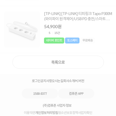
[TP-LINK] [TP-LINK] 티피링크 Tapo P300M
(와이파이 원격제어/USB PD 충전/스마트 앱
제어/IoT/타이머 콘센트)/다중 보호 시스템)
54,900원
5
15건
네이버 포인트
토스페이
무료배송
목록으로
로그인
공지사항
오시는길
회사소개
PC버전
1588-8377
컴퓨존 APP
(주)컴퓨존 사업자 정보
이용약관
개인정보처리방침
청소년보호정책
사업자확인