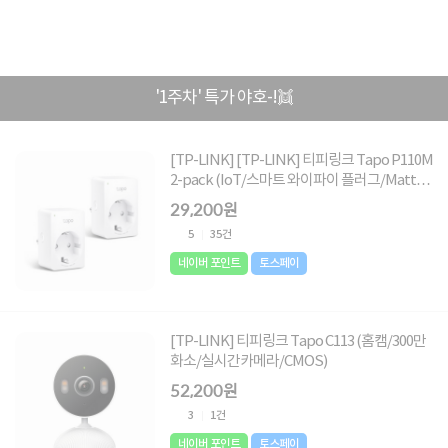
'1주차' 특가 야호-!👯
[TP-LINK] [TP-LINK] 티피링크 Tapo P110M
2-pack (IoT/스마트 와이파이 플러그/Matter
지원/전력 제어 타이머 콘센트)
29,200원
5
35건
네이버 포인트
토스페이
[TP-LINK] 티피링크 Tapo C113 (홈캠/300만
화소/실시간카메라/CMOS)
52,200원
3
1건
네이버 포인트
토스페이