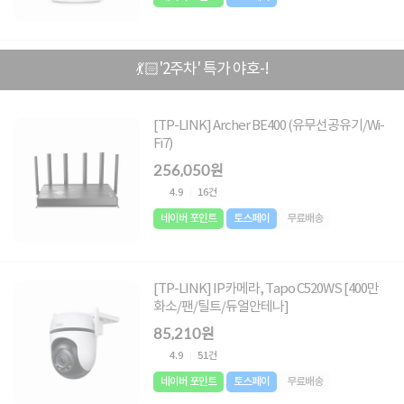
💃🏻'2주차' 특가 야호-!
[TP-LINK] Archer BE400 (유무선공유기/Wi-
Fi7)
256,050원
4.9
16건
네이버 포인트
토스페이
무료배송
[TP-LINK] IP카메라, Tapo C520WS [400만
화소/팬/틸트/듀얼안테나]
85,210원
4.9
51건
네이버 포인트
토스페이
무료배송