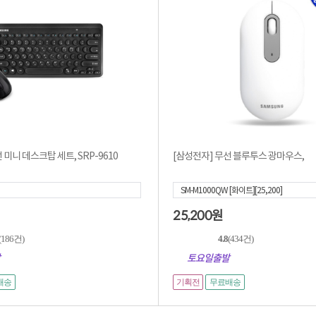
 미니 데스크탑 세트, SRP-9610
[삼성전자] 무선 블루투스 광마우스,
SM-M1000QW [화이트][25,200]
25,200
원
(186건)
4.8
(434건)
토요일출발
기획전
배송
무료배송