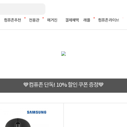
컴퓨존추천
전용관
매거진
결제혜택
래플
컴퓨존 라이브
💙컴퓨존 단독! 10% 할인 쿠폰 증정💙