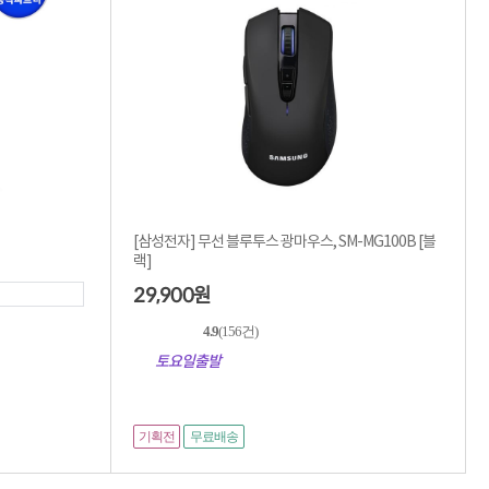
[삼성전자] 무선 블루투스 광마우스, SM-MG100B [블
랙]
29,900
원
4.9
(156건)
토요일출발
기획전
무료배송