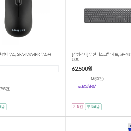
 광마우스, SPA-KMA4PR 무소음
[삼성전자] 무선 데스크탑 세트, SP-M1800
래프
62,500
원
4.8
(65건)
토요일출발
(795건)
기획전
배송
무료배송