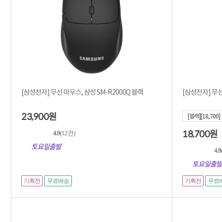
[삼성전자] 무선 마우스, 삼성 SM-R2000Q 블랙
[삼성전자] 무선
23,900
원
[블랙][18,700]
18,700
4.9
(12건)
원
토요일출발
4.9
토요일출발
기획전
기획전
무료배송
무료