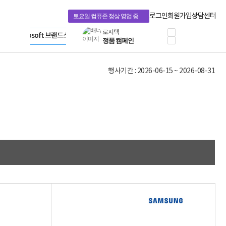
프로 에센셜
Apple 기업전용관
타협 없는 게이밍
HP 브랜드스토어
로그인
회원가입
상담센터
토요일 컴퓨존 정상 영업 중
HP OMEN
LG gram & 브랜드스토어
로지텍
Microsoft 브랜드스토어
공식
정품 캠페인
AMD 브랜드스토어
삼성 키보드&마우스
Intel 브랜드스토어
10% 쿠폰 할인
RAZER 브랜드스토어
행사기간 : 2026-06-15 ~ 2026-08-31
케이블메이트 3분기
Apple 기업전용관
케이블 전설이 되다
야식까지 책임진다!
승리를 부르는 오멘
ASUS ROG
20주년 한정판
AMD로 시작하는
스마트 오피스환경
AI비즈니스 노트북
HP엘리트북/프로북
비즈니스 강자
HP 프로북 4
리뷰 Npay 증정
MSI 공유기
적립금 3% 페이백
시스코 스위칭허브