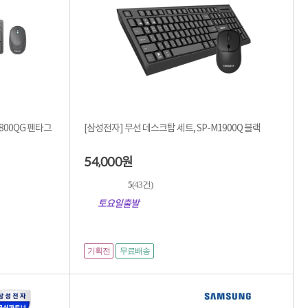
누적 금액 별
적립금 페이백!
Dell 구매왕
상품권 30만원
삼성모니터 여름맞이
특별 할인 이벤트
한단계 더 진화한
HAF II 500
AI 업무환경 완성
QG 펜타그
[삼성전자] 무선 데스크탑 세트, SP-M1900Q 블랙
HP 워크스테이션
여름맞이 사은품
HP 프로데스크 4
54,000
원
모든 것을 하나로
5
(43건)
HP올인원 단독특가
네트워크 자재
토요일출발
혜택 PACK
Dell 구매 찬스
프로 에센셜
기획전
무료배송