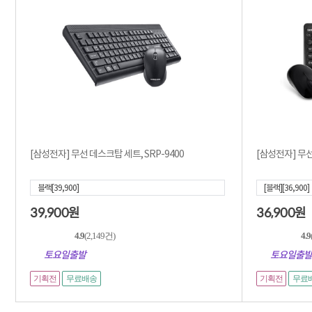
[삼성전자] 무선 데스크탑 세트, SRP-9400
[삼성전자] 무선
블랙[39,900]
[블랙][36,900]
39,900
36,900
원
원
4.9
(2,149건)
4.9
토요일출발
토요일출발
기획전
기획전
무료배송
무료