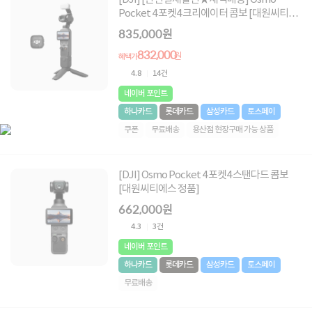
Pocket 4 포켓4 크리에이터 콤보 [대원씨티에
스 정품]
835,000원
832,000
원
혜택가
4.8
14건
네이버 포인트
하나카드
롯데카드
삼성카드
토스페이
쿠폰
무료배송
용산점 현장구매 가능 상품
[DJI] Osmo Pocket 4 포켓4 스탠다드 콤보
[대원씨티에스 정품]
662,000원
4.3
3건
네이버 포인트
하나카드
롯데카드
삼성카드
토스페이
무료배송