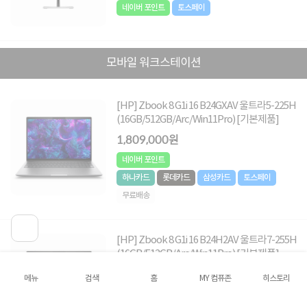
네이버 포인트
토스페이
모바일 워크스테이션
[HP] Zbook 8 G1i 16 B24GXAV 울트라5-225H
(16GB/512GB/Arc/Win11Pro) [기본제품]
1,809,000원
네이버 포인트
하나카드
롯데카드
삼성카드
토스페이
무료배송
[HP] Zbook 8 G1i 16 B24H2AV 울트라7-255H
(16GB/512GB/Arc/Win11Pro) [기본제품]
2,019,000원
메뉴
검색
홈
MY 컴퓨존
히스토리
5
2건