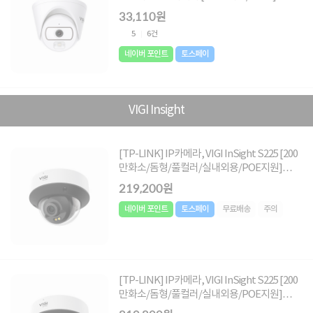
33,110원
5
6건
네이버 포인트
토스페이
VIGI Insight
[TP-LINK] IP카메라, VIGI InSight S225 [200
만화소/돔형/풀컬러/실내외용/POE지원]
[2.8mm]
219,200원
네이버 포인트
토스페이
무료배송
주의
[TP-LINK] IP카메라, VIGI InSight S225 [200
만화소/돔형/풀컬러/실내외용/POE지원]
[4mm]