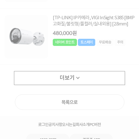
[TP-LINK] IP카메라, VIGI InSight S385 [8MP
고화질/불릿형/풀컬러/실내외용] [2.8mm]
480,000원
네이버 포인트
토스페이
무료배송
주의
더보기
목록으로
로그인
공지사항
오시는길
회사소개
PC버전