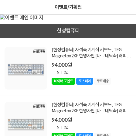
이벤트/기획전
한성컴퓨터
[한성컴퓨터] 자석축 기계식 키보드, TFG
Magnetox 2XF 한영자판 [마그네틱축] 래피드
트리거 [그레이레이니/USB]
94,000원
5
2건
네이버 포인트
토스페이
무료배송
[한성컴퓨터] 자석축 기계식 키보드, TFG
Magnetox 2XF 한영자판 [마그네틱축] 래피드
트리거 [멀티파스텔/USB]
94,000원
5
2건