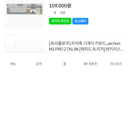
실버 고스트
109,000원
5
3건
네이버 포인트
토스페이
[프리플로우] 자석축 기계식 키보드, archon
M1 PRO 2 TKL 8K [래피드 트리거] 텐키리스
메카닉, 퀵실버 고스트
99,000원
메뉴
검색
홈
MY 컴퓨존
히스토리
5
0건
네이버 포인트
토스페이
[프리플로우] 자석축 기계식 키보드, archon
M1 PRO 2 MAX 8K [래피드 트리거] 화이트, 저
소음 퀵실버 V2
109,000원
5
3건
네이버 포인트
토스페이