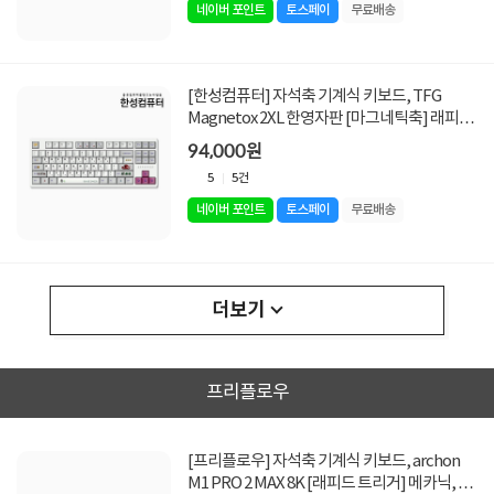
네이버 포인트
토스페이
무료배송
[한성컴퓨터] 자석축 기계식 키보드, TFG
Magnetox 2XL 한영자판 [마그네틱축] 래피드
트리거 [저소음 / 픽셀/USB]
94,000원
5
5건
네이버 포인트
토스페이
무료배송
더보기
프리플로우
[프리플로우] 자석축 기계식 키보드, archon
M1 PRO 2 MAX 8K [래피드 트리거] 메카닉, 퀵