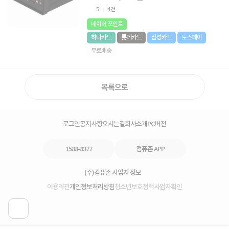
5
4건
네이버 포인트
하나카드
롯데카드
삼성카드
토스페이
무료배송
목록으로
로그인
공지사항
오시는길
회사소개
PC버전
1588-8377
컴퓨존 APP
(주)컴퓨존 사업자 정보
이용약관
개인정보처리방침
청소년보호정책
사업자확인