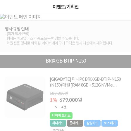
이벤트/기획전
행사 규정 안내
[특가 행사 규정]
행사는 예고없이 조기 종료 또는 변경될 수 있습니다.
회원 전용 행사로 비회원, 네이버페이 구매 고객은 행사 대상에서 제외됩니다.
BRIX GB-BTIP-N150
[GIGABYTE] 미니PC BRIX GB-BTIP-N150
(N150) 대원 [RAM 8GB + 512G NVMe
SSD]☆단독 초특가☆
689,000원
1%
679,000원
5
4건
네이버 포인트
하나카드
롯데카드
삼성카드
토스페이
무료배송