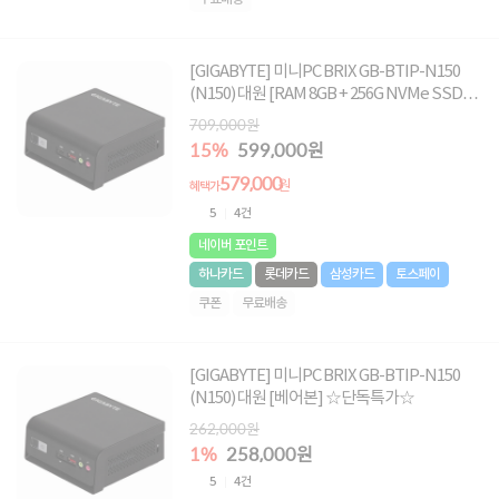
[GIGABYTE] 미니PC BRIX GB-BTIP-N150
(N150) 대원 [RAM 8GB + 256G NVMe SSD]
☆단독 초특가☆
709,000원
15%
599,000원
579,000
원
혜택가
5
4건
네이버 포인트
하나카드
롯데카드
삼성카드
토스페이
쿠폰
무료배송
[GIGABYTE] 미니PC BRIX GB-BTIP-N150
(N150) 대원 [베어본] ☆단독특가☆
262,000원
1%
258,000원
5
4건