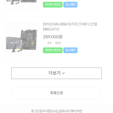
네이버 포인트
토스페이
[MSI] MAG B860 토마호크 WIFI (인텔
B860/ATX)
289,000원
4.9
63건
네이버 포인트
토스페이
더보기
목록으로
로그인
공지사항
오시는길
회사소개
PC버전