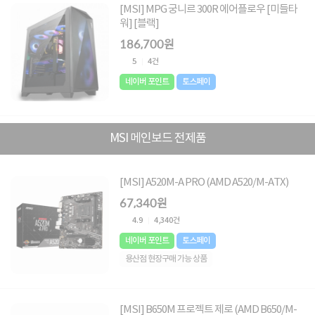
[MSI] MPG 궁니르 300R 에어플로우 [미들타
워] [블랙]
186,700원
5
4건
네이버 포인트
토스페이
MSI 메인보드 전제품
[MSI] A520M-A PRO (AMD A520/M-ATX)
67,340원
4.9
4,340건
네이버 포인트
토스페이
용산점 현장구매 가능 상품
[MSI] B650M 프로젝트 제로 (AMD B650/M-