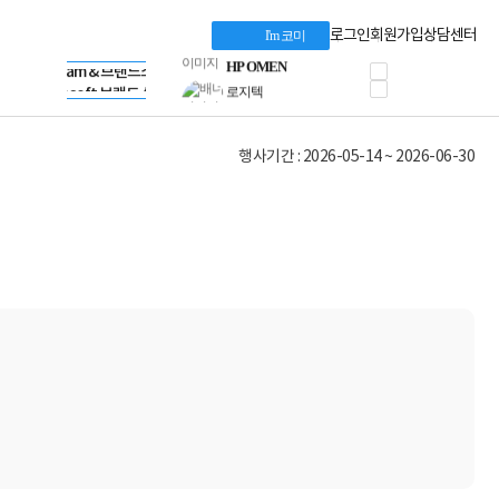
혜택 PACK
Dell 구매 찬스
Apple 기업전용관
로그인
회원가입
상담센터
I'm 코미
프로 에센셜
HP 브랜드스토어
타협 없는 게이밍
LG gram & 브랜드스토어
공식
HP OMEN
Microsoft 브랜드스토어
로지텍
AMD 브랜드스토어
정품 캠페인
Intel 브랜드스토어
행사기간 : 2026-05-14 ~ 2026-06-30
삼성 키보드&마우스
RAZER 브랜드스토어
10% 쿠폰 할인
Apple 기업전용관
케이블메이트 3분기
케이블 전설이 되다
야식까지 책임진다!
승리를 부르는 오멘
ASUS ROG
20주년 한정판
AMD로 시작하는
스마트 오피스환경
AI비즈니스 노트북
HP엘리트북/프로북
비즈니스 강자
HP 프로북 4
리뷰 Npay 증정
MSI 공유기