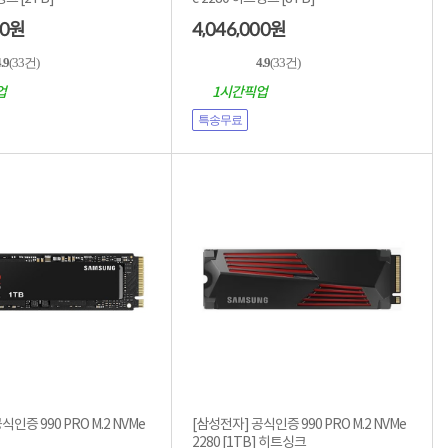
00
4,046,000
원
원
.9
(33건)
4.9
(33건)
업
1시간픽업
특송무료
인증 990 PRO M.2 NVMe
[삼성전자] 공식인증 990 PRO M.2 NVMe
2280 [1TB] 히트싱크