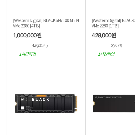
[Western Digital] BLACK SN7100 M.2 N
[Western Digital] BLACK
VMe 2280 [4TB]
VMe 2280 [1TB]
1,000,000
428,000
원
원
4.9
(231건)
5
(80건)
1시간픽업
1시간픽업