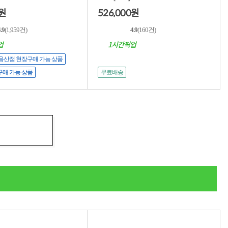
526,000
원
원
.9
(1,959건)
4.9
(160건)
업
1시간픽업
용산점 현장구매 가능 상품
구매 가능 상품
무료배송