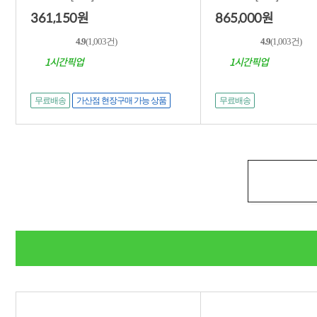
361,150
865,000
원
원
4.9
(1,003건)
4.9
(1,003건)
1시간픽업
1시간픽업
무료배송
가산점 현장구매 가능 상품
무료배송