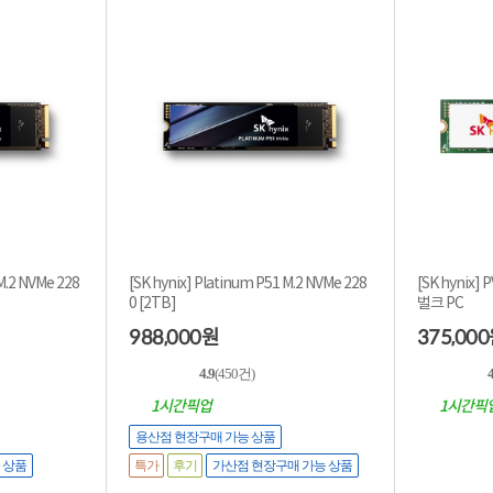
 M.2 NVMe 228
[SK hynix] Platinum P51 M.2 NVMe 228
[SK hynix] PV
0 [2TB]
벌크 PC
988,000
375,000
원
4.9
(450건)
4
1시간픽업
1시간픽
용산점 현장구매 가능 상품
특가
후기
 상품
가산점 현장구매 가능 상품