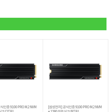
적립금 3% 페이백
시스코 스위칭허브
누적 금액 별
적립금 페이백!
Dell 구매왕
상품권 30만원
삼성모니터 여름맞이
특별 할인 이벤트
한단계 더 진화한
HAF II 500
AI 업무환경 완성
HP 워크스테이션
여름맞이 사은품
HP 프로데스크 4
모든 것을 하나로
HP올인원 단독특가
네트워크 자재
혜택 PACK
Dell 구매 찬스
프로 에센셜
인증 9100 PRO M.2 NVM
[삼성전자] 공식인증 9100 PRO M.2 NVM
e 2280 히트싱크 [2TB]
e 2280 히트싱크 [8TB]