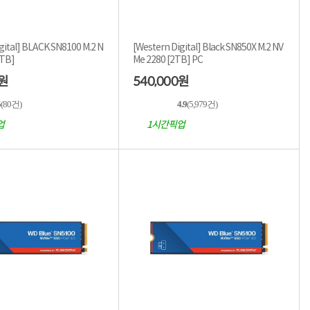
gital] BLACK SN8100 M.2 N
[Western Digital] Black SN850X M.2 NV
280 [2TB]
Me 2280 [2TB] PC
540,000
원
원
5
(80건)
4.9
(5,979건)
업
1시간픽업