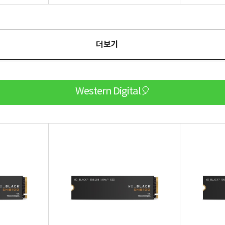
더보기
Western Digital🎈