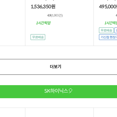
1,536,350
495,000
원
4.9
(1,003건)
4
1시간픽업
1시간픽
무료배송
무료배송
가산점 현장
더보기
SK하이닉스🎈