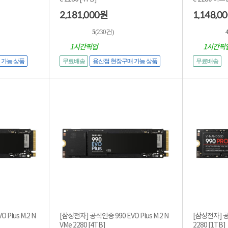
2,181,000
1,148,0
원
5
(230건)
4
1시간픽업
1시간픽
 가능 상품
무료배송
용산점 현장구매 가능 상품
무료배송
Plus M.2 N
[삼성전자] 공식인증 990 EVO Plus M.2 N
[삼성전자] 공식
VMe 2280 [4TB]
2280 [1TB]