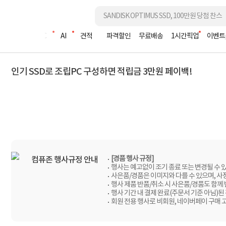
조립PC
AI
견적
파격할인
무료배송
1시간픽업
이벤트
인기 SSD로 조립PC 구성하면 적립금 3만원 페이백!
[경품 행사 규정]
컴퓨존 행사규정 안내
행사는 예고없이 조기 종료 또는 변경될 수 
사은품/경품은 이미지와 다를 수 있으며, 사
행사 제품 반품/취소 시 사은품/경품도 함께
행사 기간 내 결제 완료(주문서 기준 아님)된
회원 전용 행사로 비회원, 네이버페이 구매 