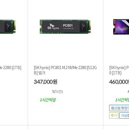
80 [1TB]
[SK hynix] PC801 M.2 NVMe 2280 [512G
[SK hynix] 
B] 벌크
0 [1TB]
347,000
460,000
원
5
(53건)
4
1시간픽업
1시간픽
용산점 현장
후기
가산점