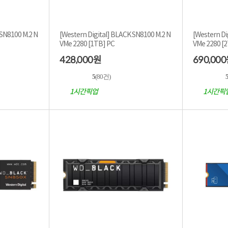
 SN8100 M.2 N
[Western Digital] BLACK SN8100 M.2 N
[Western Di
VMe 2280 [1TB] PC
VMe 2
428,000
690,000
원
5
(80건)
1시간픽업
1시간픽