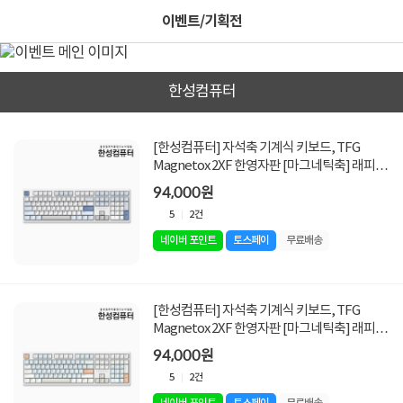
이벤트/기획전
한성컴퓨터
[한성컴퓨터] 자석축 기계식 키보드, TFG
Magnetox 2XF 한영자판 [마그네틱축] 래피드
트리거 [그레이레이니/USB]
94,000원
5
2건
네이버 포인트
토스페이
무료배송
[한성컴퓨터] 자석축 기계식 키보드, TFG
Magnetox 2XF 한영자판 [마그네틱축] 래피드
트리거 [멀티파스텔/USB]
94,000원
5
2건