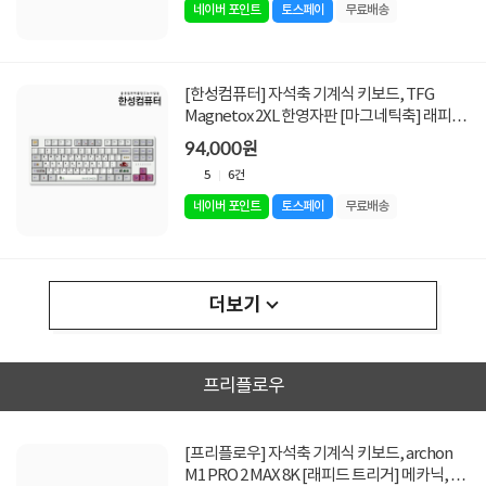
네이버 포인트
토스페이
무료배송
[한성컴퓨터] 자석축 기계식 키보드, TFG
Magnetox 2XL 한영자판 [마그네틱축] 래피드
트리거 [저소음 / 픽셀/USB]
94,000원
5
6건
네이버 포인트
토스페이
무료배송
더보기
프리플로우
[프리플로우] 자석축 기계식 키보드, archon
M1 PRO 2 MAX 8K [래피드 트리거] 메카닉, 퀵