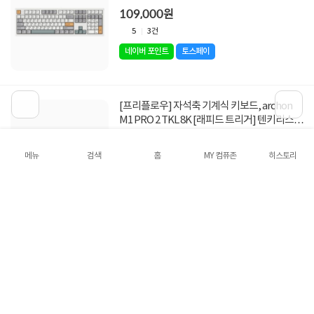
실버 고스트
109,000원
5
3건
네이버 포인트
토스페이
[프리플로우] 자석축 기계식 키보드, archon
M1 PRO 2 TKL 8K [래피드 트리거] 텐키리스
메카닉, 퀵실버 고스트
99,000원
메뉴
검색
홈
MY 컴퓨존
히스토리
5
0건
네이버 포인트
토스페이
[프리플로우] 자석축 기계식 키보드, archon
M1 PRO 2 MAX 8K [래피드 트리거] 화이트, 저
소음 퀵실버 V2
109,000원
5
3건
네이버 포인트
토스페이