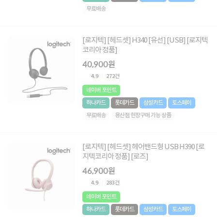
무료배송
[로지텍] [헤드셋] H340 [유선] [USB] [로지텍
코리아 정품]
40,900원
4.9
272건
네이버 포인트
하나카드
롯데카드
삼성카드
토스페이
무료배송
용산점 현장구매 가능 상품
[로지텍] [헤드셋] 헤어밴드형 USB H390 [로
지텍코리아 정품] [로즈]
46,900원
4.9
283건
네이버 포인트
하나카드
롯데카드
삼성카드
토스페이