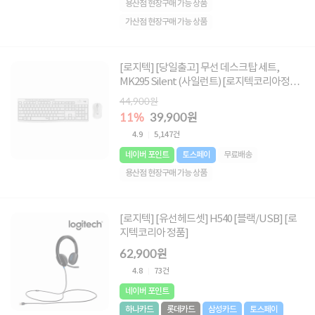
용산점 현장구매 가능 상품
가산점 현장구매 가능 상품
[로지텍] [당일출고] 무선 데스크탑 세트,
MK295 Silent (사일런트) [로지텍코리아정품]
[화이트]
44,900원
11%
39,900원
4.9
5,147건
네이버 포인트
토스페이
무료배송
용산점 현장구매 가능 상품
[로지텍] [유선헤드셋] H540 [블랙/USB] [로
지텍코리아 정품]
62,900원
4.8
73건
네이버 포인트
하나카드
롯데카드
삼성카드
토스페이