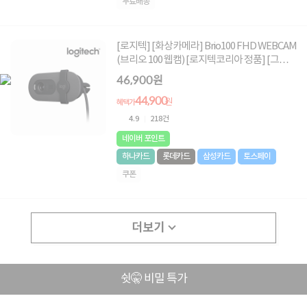
무료배송
[로지텍] [화상카메라] Brio100 FHD WEBCAM
(브리오 100 웹캠) [로지텍코리아 정품] [그래파
이트]
46,900원
44,900
원
혜택가
4.9
218건
네이버 포인트
하나카드
롯데카드
삼성카드
토스페이
쿠폰
더보기
쉿🤫 비밀 특가