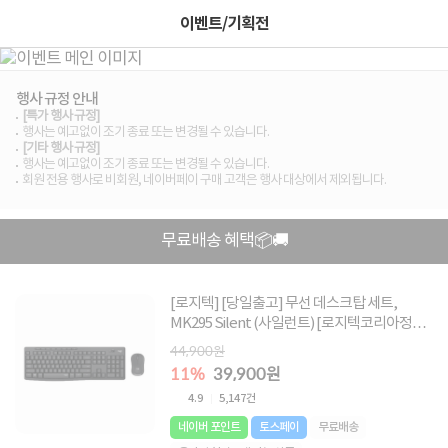
이벤트/기획전
행사 규정 안내
[특가 행사 규정]
행사는 예고없이 조기 종료 또는 변경될 수 있습니다.
[기타 행사 규정]
행사는 예고없이 조기 종료 또는 변경될 수 있습니다.
회원 전용 행사로 비회원, 네이버페이 구매 고객은 행사 대상에서 제외됩니다.
무료배송 혜택📦🚚
[로지텍] [당일출고] 무선 데스크탑 세트,
MK295 Silent (사일런트) [로지텍코리아정품]
[블랙]
44,900원
11%
39,900원
4.9
5,147건
네이버 포인트
토스페이
무료배송