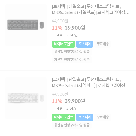
[로지텍] [당일출고] 무선 데스크탑 세트,
MK295 Silent (사일런트) [로지텍코리아정품]
[블랙]
44,900원
11%
39,900원
4.9
5,147건
네이버 포인트
토스페이
무료배송
용산점 현장구매 가능 상품
가산점 현장구매 가능 상품
[로지텍] [당일출고] 무선 데스크탑 세트,
MK295 Silent (사일런트) [로지텍코리아정품]
[화이트]
44,900원
11%
39,900원
4.9
5,147건
네이버 포인트
토스페이
무료배송
용산점 현장구매 가능 상품