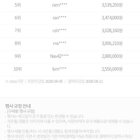
5위
ram****
3,539,250원
6위
ran****
3,474,000원
7위
csh****
3,028,160원
8위
ms****
3,006,210원
9위
Nav42****
2,880,000원
10위
lsm****
2,550,000원
※ data기준ㅣ주문마감일
2026-06-05
ㅣ 결제마감일
2026-06-11
행사 규정 안내
[구매왕 행사 규정]
행사는 예고없이 조기 종료 또는 변경될 수 있습니다.
사은품/경품은 이미지와 다를 수 있으며, 사정에 따라 유사 제품으로 대체될 수 있습니
다.
행사 제품 반품/취소 시 사은품/경품도 함께 반품하셔야 합니다.
행사 대상은 주문서 생성일이 기준이며(결제일 아님) 최종으로 결제하지 않거나 취소/