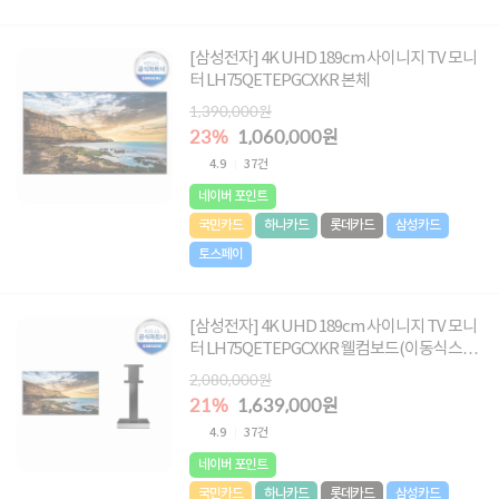
[삼성전자] 4K UHD 189cm 사이니지 TV 모니
터 LH75QETEPGCXKR 본체
1,390,000원
23%
1,060,000원
4.9
37건
네이버 포인트
국민카드
하나카드
롯데카드
삼성카드
토스페이
[삼성전자] 4K UHD 189cm 사이니지 TV 모니
터 LH75QETEPGCXKR 웰컴보드(이동식스탠
드)
2,080,000원
21%
1,639,000원
4.9
37건
네이버 포인트
국민카드
하나카드
롯데카드
삼성카드