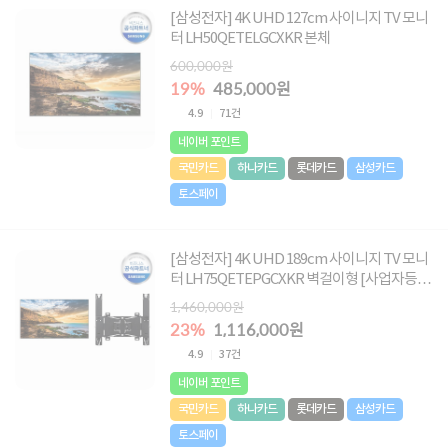
[삼성전자] 4K UHD 127cm 사이니지 TV 모니
터 LH50QETELGCXKR 본체
600,000원
19%
485,000원
4.9
71건
네이버 포인트
국민카드
하나카드
롯데카드
삼성카드
토스페이
[삼성전자] 4K UHD 189cm 사이니지 TV 모니
터 LH75QETEPGCXKR 벽걸이형 [사업자등록
증 필요]
1,460,000원
23%
1,116,000원
4.9
37건
네이버 포인트
국민카드
하나카드
롯데카드
삼성카드
토스페이