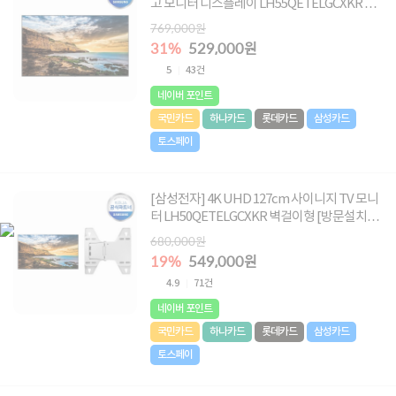
고 모니터 디스플레이 LH55QETELGCXKR 본
체
769,000원
31%
529,000원
5
43건
네이버 포인트
국민카드
하나카드
롯데카드
삼성카드
토스페이
[삼성전자] 4K UHD 127cm 사이니지 TV 모니
터 LH50QETELGCXKR 벽걸이형 [방문설치상
품]
680,000원
19%
549,000원
4.9
71건
네이버 포인트
국민카드
하나카드
롯데카드
삼성카드
토스페이