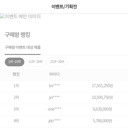
이벤트/기획전
구매왕 랭킹
구매왕 이벤트 대상 제품
1위~10위
11위~20위
21위~30위
랭킹
아이디
1위
lvs****
17,501,250원
2위
jin****
10,500,750원
3위
one****
6,630,000원
4위
jdo****
5,780,000원