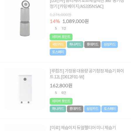
[LG전자] 퓨리케어 오브제컬렉션 360˚ 공기청
정기 [카밍 베이지/AS335NSAC]
1,276,000원
14%
1,089,000원
5
7건
네이버 포인트
국민카드
하나카드
롯데카드
삼성카드
토스페이
[루컴즈] 가정용 대용량 공기청정 제습기 화이
트 12L [D012F01-W]
162,800원
5
0건
네이버 포인트
하나카드
롯데카드
삼성카드
토스페이
[미로] 제습이지 듀얼펠티어 미니 제습기