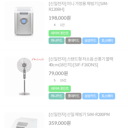
[신일전자] 미니 가정용 제빙기 [SIM-
R120BH]
198,000원
4
1건
네이버 포인트
하나카드
롯데카드
삼성카드
토스페이
[신일전자] 스탠드형 저소음 선풍기 블랙
40cm(16인치) [SIF-F16DNS]
79,000원
5
15건
네이버 포인트
하나카드
롯데카드
삼성카드
토스페이
[신일전자] 신일 제빙기 SIM-R200PM
359,000원