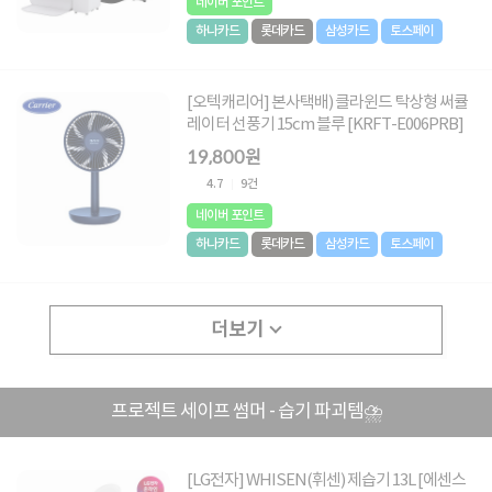
네이버 포인트
하나카드
롯데카드
삼성카드
토스페이
[오텍캐리어] 본사택배) 클라윈드 탁상형 써큘
레이터 선풍기 15cm 블루 [KRFT-E006PRB]
19,800원
4.7
9건
네이버 포인트
하나카드
롯데카드
삼성카드
토스페이
더보기
프로젝트 세이프 썸머 - 습기 파괴템⛈️
[LG전자] WHISEN(휘센) 제습기 13L [에센스