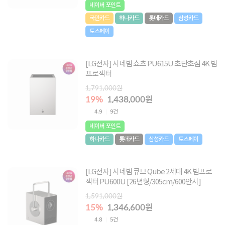
네이버 포인트
국민카드
하나카드
롯데카드
삼성카드
토스페이
[LG전자] 시네빔 쇼츠 PU615U 초단초점 4K 빔
프로젝터
1,791,000원
19%
1,438,000원
4.9
9건
네이버 포인트
하나카드
롯데카드
삼성카드
토스페이
[LG전자] 시네빔 큐브 Qube 2세대 4K 빔프로
젝터 PU600U [26년형/305cm/600안시]
1,591,000원
15%
1,346,600원
4.8
5건