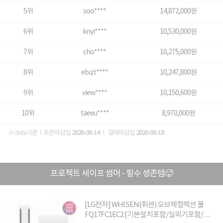
5위
soo****
14,872,000원
6위
knyi****
10,530,000원
7위
cho****
10,275,000원
8위
ebizt****
10,247,800원
9위
view****
10,150,600원
10위
taeeu****
8,970,000원
※ data기준ㅣ주문마감일
2026-06-14
ㅣ 결제마감일
2026-06-18
프로젝트 세이프 썸머 - 필수 생존템🥵
[LG전자] WHISEN(휘센) 오브제컬렉션 쿨
FQ17FC1EC2 [기본설치포함/실외기포함/일