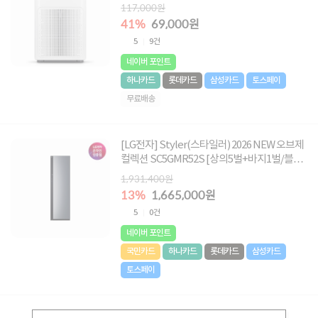
117,000원
41%
69,000원
5
9건
네이버 포인트
하나카드
롯데카드
삼성카드
토스페이
무료배송
[LG전자] Styler(스타일러) 2026 NEW 오브제
컬렉션 SC5GMR52S [상의5벌+바지1벌/블랙
틴트미러]
1,931,400원
13%
1,665,000원
5
0건
네이버 포인트
국민카드
하나카드
롯데카드
삼성카드
토스페이