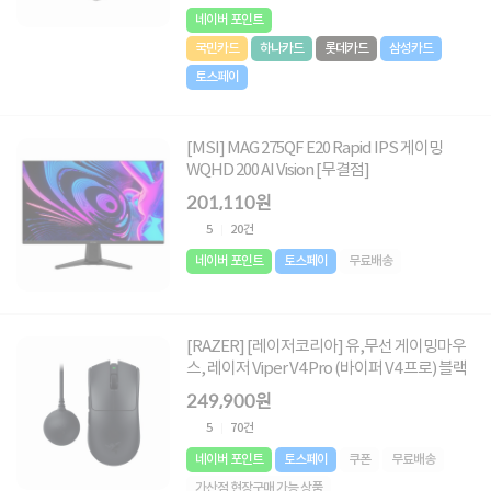
네이버 포인트
국민카드
하나카드
롯데카드
삼성카드
토스페이
[MSI] MAG 275QF E20 Rapid IPS 게이밍
WQHD 200 AI Vision [무결점]
201,110원
5
20건
네이버 포인트
토스페이
무료배송
[RAZER] [레이저코리아] 유,무선 게이밍마우
스, 레이저 Viper V4 Pro (바이퍼 V4 프로) 블랙
249,900원
5
70건
네이버 포인트
토스페이
쿠폰
무료배송
가산점 현장구매 가능 상품