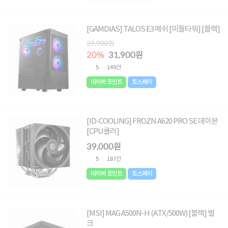
[GAMDIAS] TALOS E3 메쉬 [미들타워] [블랙]
39,900원
20%
31,900원
5
149건
네이버 포인트
토스페이
[ID-COOLING] FROZN A620 PRO SE 데이븐
[CPU쿨러]
39,000원
5
187건
네이버 포인트
토스페이
[MSI] MAG A500N-H (ATX/500W) [블랙] 벌
크