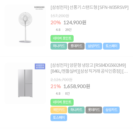
[삼성전자] 선풍기 스탠드형 [SFN-W35RSVP]
157,200원
20%
124,900원
4.8
29건
네이버 포인트
하나카드
롯데카드
삼성카드
토스페이
[삼성전자] 양문형 냉장고 [RS84DG5602M9]
[846L/젠틀실버][삼성 직거래 공식인증점] [전
국 무료 배송/설치/폐가전 수거]
2,126,700원
21%
1,658,900원
4.8
0건
네이버 포인트
국민카드
하나카드
롯데카드
삼성카드
토스페이