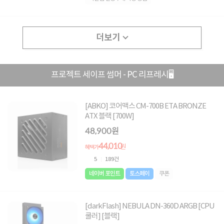
더보기
프로젝트 세이프 썸머 - PC 리프레시🖥️
[ABKO] 코어맥스 CM-700B ETA BRONZE
ATX 블랙 [700W]
48,900원
44,010
원
혜택가
5
189건
네이버 포인트
토스페이
쿠폰
[darkFlash] NEBULA DN-360D ARGB [CPU
쿨러] [블랙]