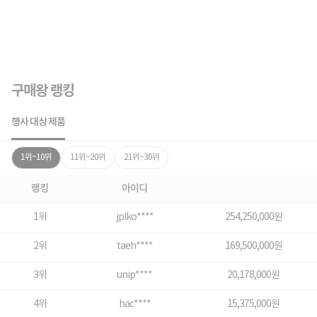
구매왕 랭킹
행사 대상 제품
1위~10위
11위~20위
21위~30위
랭킹
아이디
1위
jplko****
254,250,000원
2위
taeh****
169,500,000원
3위
unip****
20,178,000원
4위
hac****
15,375,000원