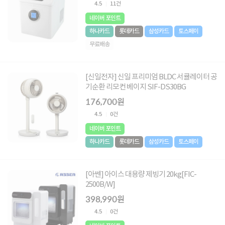
4.5
11건
네이버 포인트
하나카드
롯데카드
삼성카드
토스페이
무료배송
[신일전자] 신일 프리미엄 BLDC 서큘레이터 공
기순환 리모컨 베이지 SIF-DS30BG
176,700원
4.5
0건
네이버 포인트
하나카드
롯데카드
삼성카드
토스페이
[아쎈] 아이스 대용량 제빙기 20kg[FIC-
2500B/W]
398,990원
4.5
0건