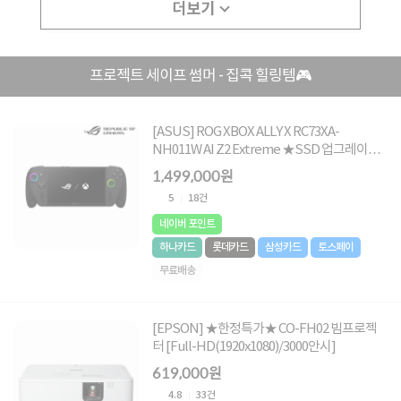
더보기
프로젝트 세이프 썸머 - 집콕 힐링템🎮
[ASUS] ROG XBOX ALLY X RC73XA-
NH011W AI Z2 Extreme ★SSD 업그레이드
가능★|24GB/1TB/Win11 [기본제품]
1,499,000원
5
18건
네이버 포인트
하나카드
롯데카드
삼성카드
토스페이
무료배송
[EPSON] ★한정특가★ CO-FH02 빔프로젝
터 [Full-HD(1920x1080)/3000안시]
619,000원
4.8
33건