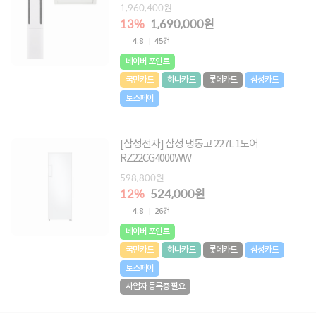
반배관/수도권충청강원경상전라]
1,960,400원
13%
1,690,000원
4.8
45건
네이버 포인트
국민카드
하나카드
롯데카드
삼성카드
토스페이
[삼성전자] 삼성 냉동고 227L 1도어
RZ22CG4000WW
598,800원
12%
524,000원
4.8
26건
네이버 포인트
국민카드
하나카드
롯데카드
삼성카드
토스페이
사업자 등록증 필요