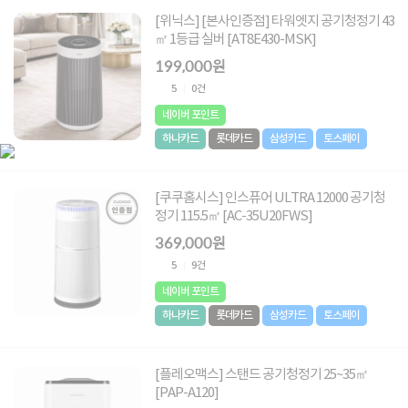
[위닉스] [본사인증점] 타워엣지 공기청정기 43
㎡ 1등급 실버 [AT8E430-MSK]
199,000원
5
0건
네이버 포인트
하나카드
롯데카드
삼성카드
토스페이
[쿠쿠홈시스] 인스퓨어 ULTRA 12000 공기청
정기 115.5㎡ [AC-35U20FWS]
369,000원
5
9건
네이버 포인트
하나카드
롯데카드
삼성카드
토스페이
[플레오맥스] 스탠드 공기청정기 25~35㎡
[PAP-A120]