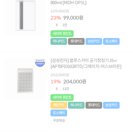
800ml [MDH-DP1L]
129,000원
23%
99,000원
5
2건
네이버 포인트
하나카드
롯데카드
삼성카드
토스페이
[삼성전자] 블루스카이 공기청정기 33㎡
[AP70F03102RTD/그레이지-어스브라운]
252,000원
19%
204,000원
5
12건
네이버 포인트
국민카드
하나카드
롯데카드
삼성카드
토스페이
무료배송