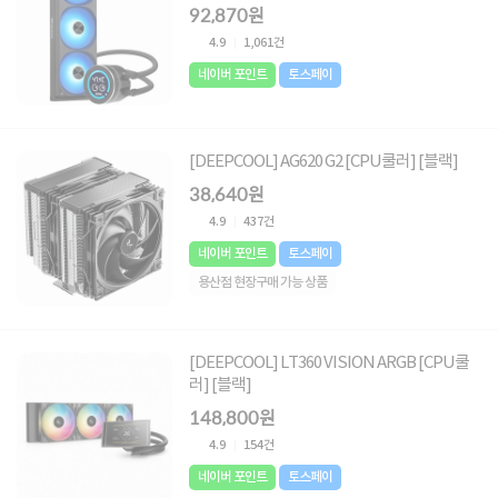
92,870원
4.9
1,061건
네이버 포인트
토스페이
[DEEPCOOL] AG620 G2 [CPU쿨러] [블랙]
38,640원
4.9
437건
네이버 포인트
토스페이
용산점 현장구매 가능 상품
[DEEPCOOL] LT360 VISION ARGB [CPU쿨
러] [블랙]
148,800원
4.9
154건
네이버 포인트
토스페이