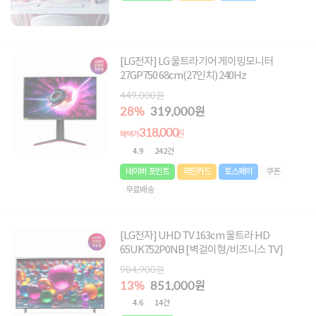
[LG전자] LG 울트라기어 게이밍모니터
27GP750 68cm(27인치) 240Hz
449,000원
28%
319,000원
318,000
원
혜택가
4.9
242건
네이버 포인트
국민카드
토스페이
쿠폰
무료배송
[LG전자] UHD TV 163cm 울트라 HD
65UK752P0NB [벽걸이형/비즈니스 TV]
984,900원
13%
851,000원
4.6
14건