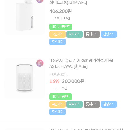
화이트/DQ134MWEC]
406,200원
4.9
19건
네이버 포인트
국민카드
하나카드
롯데카드
삼성카드
토스페이
[LG전자] 퓨리케어 360˚ 공기청정기 Hit
AS156HWWC [화이트]
359,600원
16%
300,000원
5
74건
네이버 포인트
국민카드
하나카드
롯데카드
삼성카드
토스페이