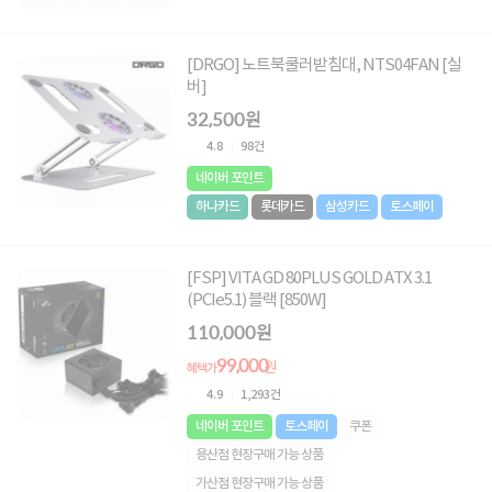
[DRGO] 노트북쿨러받침대, NTS04FAN [실
버]
32,500원
4.8
98건
네이버 포인트
하나카드
롯데카드
삼성카드
토스페이
[FSP] VITA GD 80PLUS GOLD ATX 3.1
(PCIe5.1) 블랙 [850W]
110,000원
99,000
원
혜택가
4.9
1,293건
네이버 포인트
토스페이
쿠폰
용산점 현장구매 가능 상품
가산점 현장구매 가능 상품