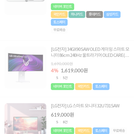
네이버 포인트
국민카드
하나카드
롯데카드
삼성카드
토스페이
무료배송
[LG전자] 34GX90SAW OLED 게이밍 스마트 모
니터 86cm 240Hz 울트라기어 OLED CARE(4
년보장)
1,690,000원
4%
1,619,000원
5
5건
네이버 포인트
국민카드
토스페이
[LG전자] LG 스마트 모니터 32U731SAW
619,000원
5
8건
네이버 포인트
국민카드
토스페이
무료배송