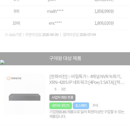
9위
mailh****
1,858,990원
10위
enc****
1,809,020원
※ data기준ㅣ주문마감일
2026-06-30
ㅣ 결제마감일
2026-07-04
구매왕 대상 제품
[한화비전] ✨비밀특가✨ 4채널 NVR 녹화기,
XRN-420S IP 네트워크 [4Poe/1 SATA] [하드
2TB 포함]
5
2건
사업자 회원 전용
네이버 포인트
토스페이
주의
기업형(B2B) 제품으로 딜러 회원이상만 구입할 수 있는
제품입니다.