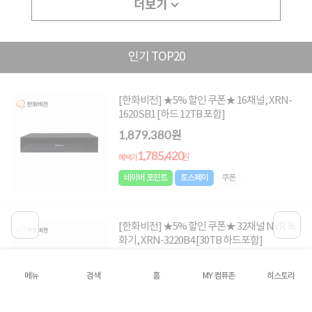
더보기
인기 TOP20
[한화비전] ★5% 할인 쿠폰★ 16채널, XRN-
1620SB1 [하드 12TB 포함]
1,879,380원
1,785,420
원
혜택가
네이버 포인트
토스페이
쿠폰
[한화비전] ★5% 할인 쿠폰★ 32채널 NVR 녹
화기, XRN-3220B4 [30TB 하드포함]
5,060,000원
메뉴
검색
홈
MY 컴퓨존
히스토리
4,807,000
원
혜택가
네이버 포인트
토스페이
쿠폰