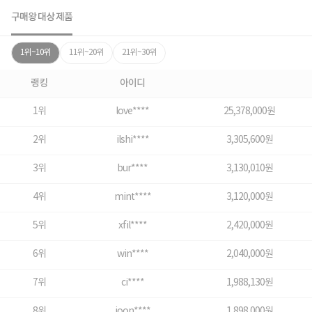
구매왕 대상 제품
1위~10위
11위~20위
21위~30위
랭킹
아이디
1위
love****
25,378,000원
2위
ilshi****
3,305,600원
3위
bur****
3,130,010원
4위
mint****
3,120,000원
5위
xfil****
2,420,000원
6위
win****
2,040,000원
7위
ci****
1,988,130원
8위
joon****
1,898,000원