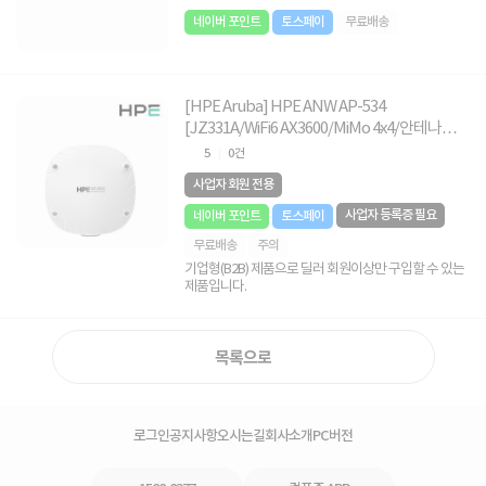
네이버 포인트
토스페이
무료배송
[HPE Aruba] HPE ANW AP-534
[JZ331A/WiFi6 AX3600/MiMo 4x4/안테나타
입][전원장치 및 월마운트 미포함]
5
0건
사업자 회원 전용
사업자 등록증 필요
네이버 포인트
토스페이
무료배송
주의
기업형(B2B) 제품으로 딜러 회원이상만 구입할 수 있는
제품입니다.
목록으로
로그인
공지사항
오시는길
회사소개
PC버전