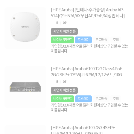
[HPE Aruba] [안테나 추가증정] Aruba AP-
514 [Q9H57A/AX무선AP/PoE/외장안테나]
[전원장치미포함]
5
0건
사업자 회원 전용
네이버 포인트
토스페이
무료배송
주의
기업형(B2B) 제품으로 딜러 회원이상만 구입할 수 있는
제품입니다.
[HPE Aruba] Aruba 6100 12G Class4 PoE
2G/2SFP+ 139W[JL679A/L2/12포트/10G
SFP/PoE+]
5
0건
사업자 회원 전용
네이버 포인트
토스페이
무료배송
주의
기업형(B2B) 제품으로 딜러 회원이상만 구입할 수 있는
제품입니다.
[HPE Aruba] Aruba 6100 48G 4SFP+
[JL676A/L2/48포트/10G SFP]