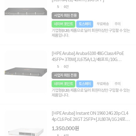
5
0건
사업자 회원 전용
네이버 포인트
토스페이
무료배송
주의
기업형(B2B) 제품으로 딜러 회원이상만 구입할 수 있는
제품입니다.
[HPE Aruba] Aruba 6100 48G Class4 PoE
4SFP+ 370W[JL675A/L2/48포트/10G
SFP/PoE+]
5
0건
사업자 회원 전용
네이버 포인트
토스페이
무료배송
주의
기업형(B2B) 제품으로 딜러 회원이상만 구입할 수 있는
제품입니다.
[HPE Aruba] Instant ON 1960 24G 20p CL4
4p CL6 PoE 2XGT 2SFP+[JL807A/1G 24포
트,+10G 2포트SFP/UTP/POE++]
1,350,000원
5
6건