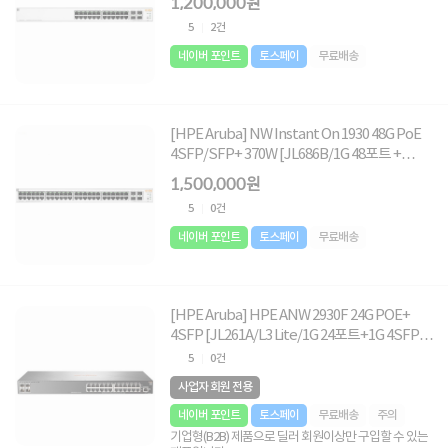
1,200,000원
5
2건
네이버 포인트
토스페이
무료배송
[HPE Aruba] NW Instant On 1930 48G PoE
4SFP/SFP+ 370W [JL686B/1G 48포트 +
1/10G 4포트 SFP/POE+]
1,500,000원
5
0건
네이버 포인트
토스페이
무료배송
[HPE Aruba] HPE ANW 2930F 24G POE+
4SFP [JL261A/L3 Lite/1G 24포트+1G 4SFP
PoE]
5
0건
사업자 회원 전용
네이버 포인트
토스페이
무료배송
주의
기업형(B2B) 제품으로 딜러 회원이상만 구입할 수 있는