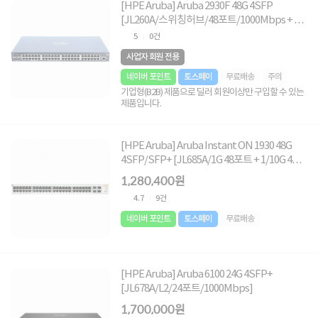
[HPE Aruba] Aruba 2930F 48G 4SFP
[JL260A/스위칭허브/48포트/1000Mbps + 1G
4SFP/랙마운트가능]
5
0건
사업자 회원 전용
네이버 포인트
토스페이
무료배송
주의
기업형(B2B) 제품으로 딜러 회원이상만 구입할 수 있는
제품입니다.
[HPE Aruba] Aruba Instant ON 1930 48G
4SFP/SFP+ [JL685A/1G 48포트 + 1/10G 4포
트 SFP]
1,280,400원
4.7
9건
네이버 포인트
토스페이
무료배송
[HPE Aruba] Aruba 6100 24G 4SFP+
[JL678A/L2/24포트/1000Mbps]
1,700,000원