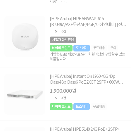
제품입니다.
[HPE Aruba] HPE ANW AP-615
[R7J49A/AXE무선AP/PoE/내장안테나] [전원
장치 및 월마운트 미포함]
5
0건
사업자 회원 전용
네이버 포인트
토스페이
무료배송
주의
기업형(B2B) 제품으로 딜러 회원이상만 구입할 수 있는
제품입니다.
[HPE Aruba] Instant On 1960 48G 40p
Class4 8p Class6 PoE 2XGT 2SFP+ 600W
[JL809A/1G 48Port PoE++]
1,900,000원
5
3건
네이버 포인트
토스페이
무료배송
[HPE Aruba] HPE 5140 24G PoE+ 2SFP+