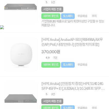
5
1건
사업자 회원 전용
네이버 포인트
토스페이
무료배송
주의
기업형(B2B) 제품으로 딜러 회원이상만 구입할 수 있는
제품입니다.
[HPE Aruba] Aruba AP-503 [R8M98A/AX무
선AP/PoE/내장안테나] [전원장치미포함]
370,000원
4.9
7건
네이버 포인트
토스페이
무료배송
[HPE Aruba] [전원장치 증정] HPE 5140 24G
SFP 4SFP+ EI [JL826A/L3/1G 24포트 SFP +
10G 4SFP][전원장치없음]
5
2건
사업자 회원 전용
네이버 포인트
토스페이
무료배송
주의