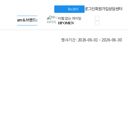
혜택 PACK
Dell 구매 찬스
Apple 기업전용관
로그인
회원가입
상담센터
I'm 코미
프로 에센셜
HP 브랜드스토어
타협 없는 게이밍
LG gram & 브랜드스토어
공식
HP OMEN
Microsoft 브랜드스토어
로지텍
AMD 브랜드스토어
정품 캠페인
Intel 브랜드스토어
행사기간 : 2026-06-01 ~ 2026-06-30
삼성 키보드&마우스
RAZER 브랜드스토어
10% 쿠폰 할인
Apple 기업전용관
케이블메이트 3분기
케이블 전설이 되다
야식까지 책임진다!
승리를 부르는 오멘
ASUS ROG
20주년 한정판
AMD로 시작하는
스마트 오피스환경
AI비즈니스 노트북
HP엘리트북/프로북
비즈니스 강자
HP 프로북 4
리뷰 Npay 증정
MSI 공유기