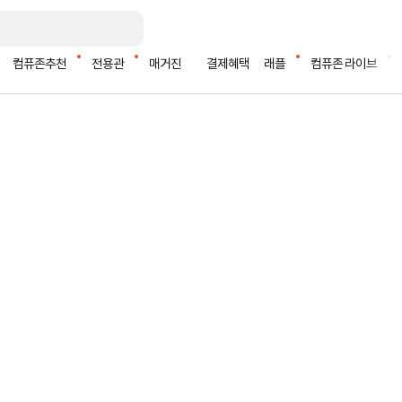
컴퓨존추천
전용관
매거진
결제혜택
래플
컴퓨존 라이브