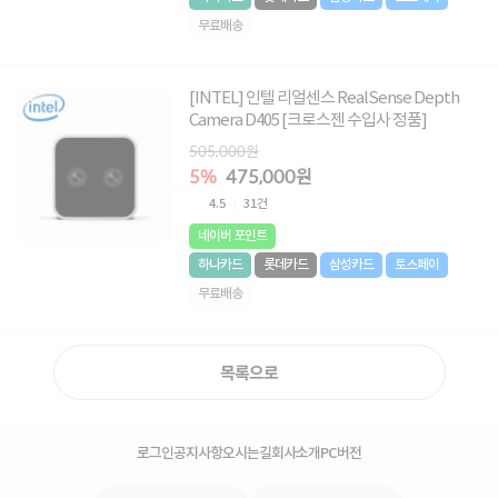
무료배송
[INTEL] 인텔 리얼센스 RealSense Depth
Camera D405 [크로스젠 수입사 정품]
505,000원
5%
475,000원
4.5
31건
네이버 포인트
하나카드
롯데카드
삼성카드
토스페이
무료배송
목록으로
로그인
공지사항
오시는길
회사소개
PC버전