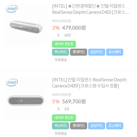
[INTEL] ★간편결제할인★ 인텔 리얼센스
RealSense Depth Camera D415 [크로스젠
수입사 정품]
495,000원
3%
479,000원
5
10건
네이버 포인트
하나카드
롯데카드
삼성카드
토스페이
무료배송
[INTEL] 인텔 리얼센스 RealSense Depth
Camera D435f [크로스젠 수입사 정품]
605,000원
5%
569,700원
5
1건
네이버 포인트
하나카드
롯데카드
삼성카드
토스페이
무료배송