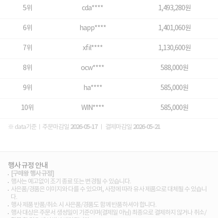
5위
cda****
1,493,280원
6위
happ****
1,401,060원
7위
xfil****
1,130,600원
8위
ocw****
588,000원
9위
ha****
585,000원
10위
WIN****
585,000원
※ data기준ㅣ주문마감일
2026-05-17
ㅣ 결제마감일
2026-05-21
행사 규정 안내
[구매왕 행사 규정]
행사는 예고없이 조기 종료 또는 변경될 수 있습니다.
사은품/경품은 이미지와 다를 수 있으며, 사정에 따라 유사 제품으로 대체될 수 있습니
다.
행사 제품 반품/취소 시 사은품/경품도 함께 반품하셔야 합니다.
행사 대상은 주문서 생성일이 기준이며(결제일 아님) 최종으로 결제하지 않거나 취소/