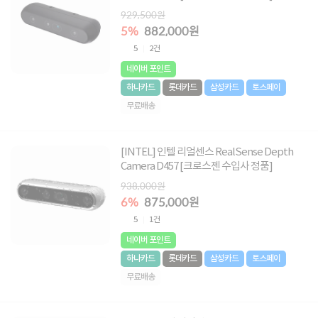
929,500원
5%
882,000원
5
2건
네이버 포인트
하나카드
롯데카드
삼성카드
토스페이
무료배송
[INTEL] 인텔 리얼센스 RealSense Depth
Camera D457 [크로스젠 수입사 정품]
938,000원
6%
875,000원
5
1건
네이버 포인트
하나카드
롯데카드
삼성카드
토스페이
무료배송