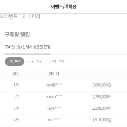
이벤트/기획전
구매왕 랭킹
구매왕 3명! 신세계 상품권 증정
1위~10위
11위~20위
21위~30위
랭킹
아이디
1위
Nav42****
3,060,000원
2위
eunsu****
2,283,000원
3위
ihwa****
2,108,000원
4위
ran****
1,916,000원