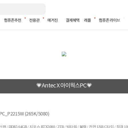
컴퓨존추천
전용관
매거진
결제혜택
래플
컴퓨존 라이브
💗Antec X 아이웍스PC💗
_P2215W (265K/5080)
/ 무선랜 / DDR5 64GB / 지포스 RTX5080 / 2TB / 빅타워 / 블랙 / 전면 USB C타입 / 정격 1