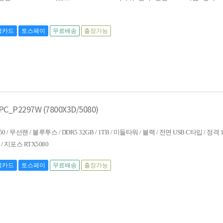
성카드
토스페이
무료배송
출장가능
P2297W (7800X3D/5080)
50 / 무선랜 / 블루투스 / DDR5 32GB / 1TB / 미들타워 / 블랙 / 전면 USB C타입 / 정격 1
/ 지포스 RTX5080
성카드
토스페이
무료배송
출장가능