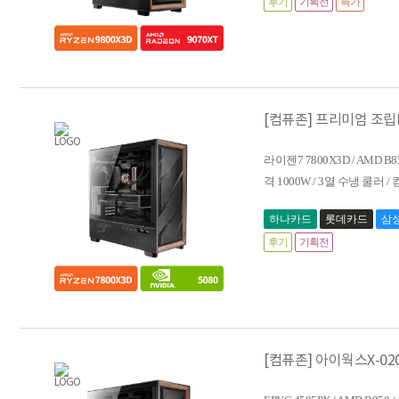
후기
기획전
특가
[컴퓨존] 프리미엄 조립PC_
라이젠7 7800X3D / AMD B8
격 1000W / 3열 수냉 쿨러 
하나카드
롯데카드
삼
후기
기획전
[컴퓨존] 아이웍스X-0203 