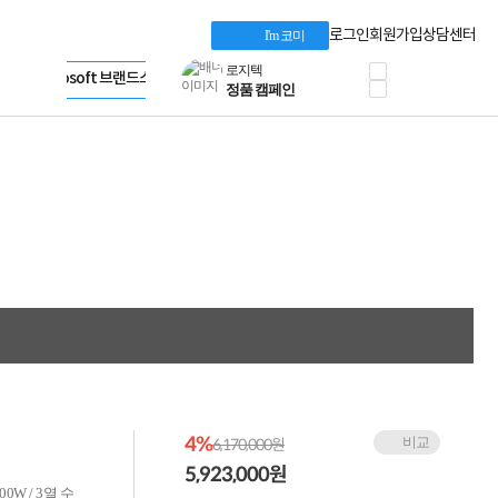
Dell 구매 찬스
Apple 기업전용관
로그인
회원가입
상담센터
I'm 코미
프로 에센셜
HP 브랜드스토어
타협 없는 게이밍
LG gram & 브랜드스토어
공식
HP OMEN
Microsoft 브랜드스토어
로지텍
AMD 브랜드스토어
정품 캠페인
Intel 브랜드스토어
삼성 키보드&마우스
RAZER 브랜드스토어
10% 쿠폰 할인
Apple 기업전용관
케이블메이트 3분기
케이블 전설이 되다
야식까지 책임진다!
승리를 부르는 오멘
ASUS ROG
20주년 한정판
AMD로 시작하는
스마트 오피스환경
AI비즈니스 노트북
HP엘리트북/프로북
비즈니스 강자
4%
비교
HP 프로북 4
6,170,000원
리뷰 Npay 증정
5,923,000
원
MSI 공유기
000W / 3열 수