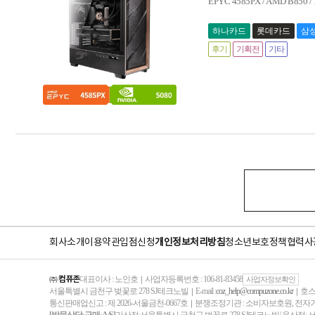
EPYC 4585PX / AMD B850
하나카드
롯데카드
삼
후기
기획전
기타
회사소개
이용약관
입점신청
개인정보처리방침
청소년보호정책
협력사
㈜ 컴퓨존
대표이사 : 노인호
사업자등록번호 : 106-81-83458
｜
사업자정보확인
서울특별시 금천구 벚꽃로 278 SJ테크노빌
E-mail :
coz_help@compuzone.co.kr
호스
｜
｜
통신판매업신고 : 제 2026-서울금천-0667호
분쟁조정기관 : 소비자보호원, 전
｜