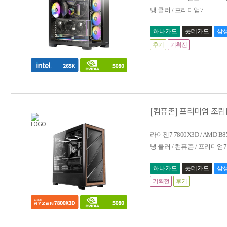
냉 쿨러 / 프리미엄7
하나카드
롯데카드
삼
후기
기획전
[컴퓨존] 프리미엄 조립PC_
라이젠7 7800X3D / AMD B8
냉 쿨러 / 컴퓨존 / 프리미엄7 
하나카드
롯데카드
삼
기획전
후기