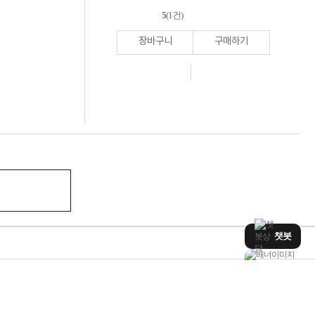
5
(1건)
장바구니
구매하기
챗봇
WD
HP AI
혜택UP
프로모션
엘리트북
캐논프린터