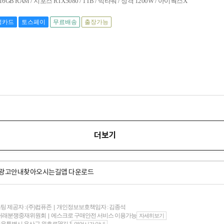
 / 16GB RAM / 지포스 RTX5080 / 1TB / 빅타워 / 정격 1200W / 아이웍스X
성카드
토스페이
무료배송
출장가능
더보기
광고안내
찾아오시는길
앱 다운로드
팅 제공자 : (주)컴퓨존
개인정보보호책임자 : 김종석
｜
자거래분쟁중재위원회
에스크로 구매안전 서비스 이용가능
｜
자세히보기