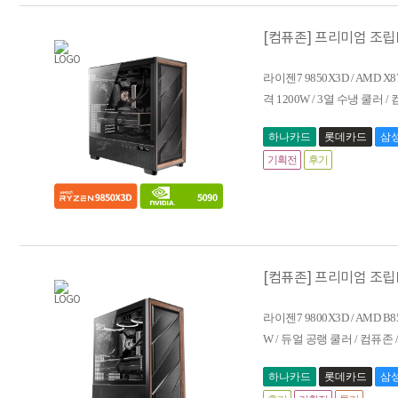
[컴퓨존] 프리미엄 조립PC_
라이젠7 9850X3D / AMD X8
격 1200W / 3열 수냉 쿨러 
하나카드
롯데카드
삼
기획전
후기
[컴퓨존] 프리미엄 조립PC_
라이젠7 9800X3D / AMD B85
W / 듀얼 공랭 쿨러 / 컴퓨존
하나카드
롯데카드
삼