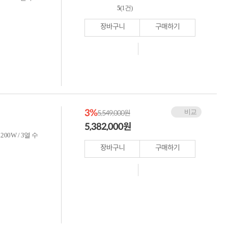
적립금 3% 페이백
5
(1건)
시스코 스위칭허브
장바구니
구매하기
누적 금액 별
적립금 페이백!
Dell 구매왕
상품권 30만원
삼성모니터 여름맞이
특별 할인 이벤트
한단계 더 진화한
HAF II 500
AI 업무환경 완성
3%
비교
5,549,000원
HP 워크스테이션
5,382,000
원
여름맞이 사은품
200W / 3열 수
HP 프로데스크 4
장바구니
구매하기
모든 것을 하나로
HP올인원 단독특가
네트워크 자재
혜택 PACK
Dell 구매 찬스
프로 에센셜