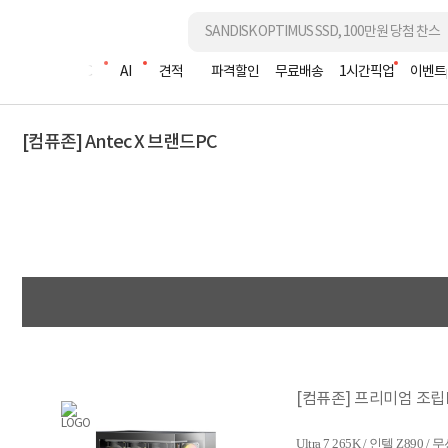
조립PC
AI
견적
파격할인
무료배송
1시간픽업
이벤트
[컴퓨존] Antec X 브랜드PC
[컴퓨존] 프리미엄 조립PC
Ultra 7 265K / 인텔 Z890 