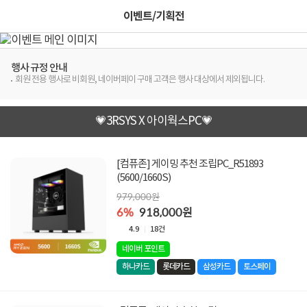
이벤트/기획전
행사 규정 안내
회원 전용 행사로 비회원, 네이버페이 구매 고객은 행사 대상에서 제외됩니다.
💗3RSYS X 아이웍스PC💗
[컴퓨존] 게이밍 추천 조립PC_R51893
(5600/1660S)
979,000원
6%
918,000원
4.9
18건
네이버 포인트
하나카드
롯데카드
삼성카드
토스페이