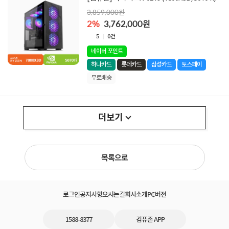
3,859,000원
2%
3,762,000원
5
0건
네이버 포인트
하나카드
롯데카드
삼성카드
토스페이
무료배송
더보기
목록으로
로그인
공지사항
오시는길
회사소개
PC버전
1588-8377
컴퓨존 APP