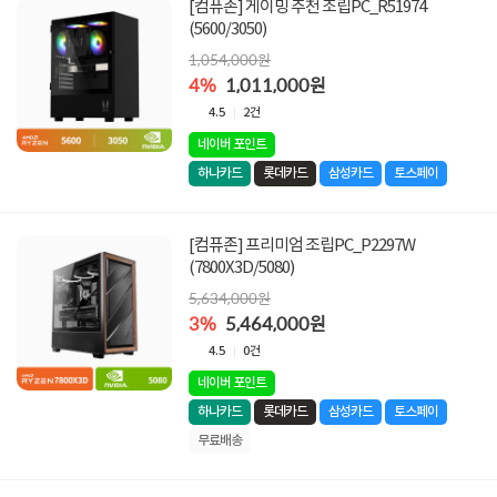
[컴퓨존] 게이밍 추천 조립PC_R51974
(5600/3050)
1,054,000원
4%
1,011,000원
4.5
2건
네이버 포인트
하나카드
롯데카드
삼성카드
토스페이
[컴퓨존] 프리미엄 조립PC_P2297W
(7800X3D/5080)
5,634,000원
3%
5,464,000원
4.5
0건
네이버 포인트
하나카드
롯데카드
삼성카드
토스페이
무료배송