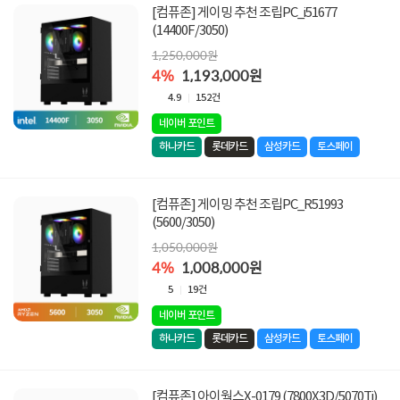
[컴퓨존] 게이밍 추천 조립PC_i51677
(14400F/3050)
1,250,000원
4%
1,193,000원
4.9
152건
네이버 포인트
하나카드
롯데카드
삼성카드
토스페이
[컴퓨존] 게이밍 추천 조립PC_R51993
(5600/3050)
1,050,000원
4%
1,008,000원
5
19건
네이버 포인트
하나카드
롯데카드
삼성카드
토스페이
[컴퓨존] 아이웍스X-0179 (7800X3D/5070Ti)