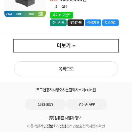
5
28건
네이버 포인트
하나카드
롯데카드
삼성카드
토스페이
더보기
목록으로
로그인
공지사항
오시는길
회사소개
PC버전
1588-8377
컴퓨존 APP
(주)컴퓨존 사업자 정보
이용약관
개인정보처리방침
청소년보호정책
사업자확인