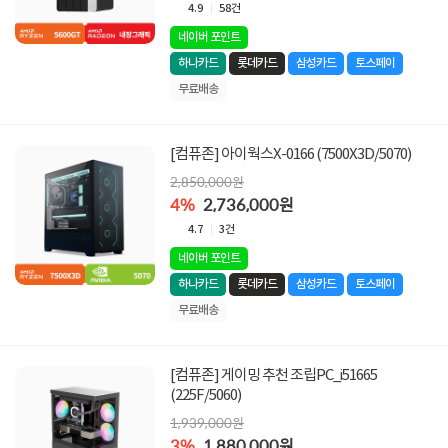
4.9
58건
네이버 포인트
하나카드
롯데카드
삼성카드
토스페이
무료배송
[컴퓨존] 아이웍스X-0166 (7500X3D/5070)
2,850,000원
4%
2,736,000원
4.7
3건
네이버 포인트
하나카드
롯데카드
삼성카드
토스페이
무료배송
[컴퓨존] 게이밍 추천 조립PC_i51665
(225F/5060)
1,939,000원
3%
1,880,000원