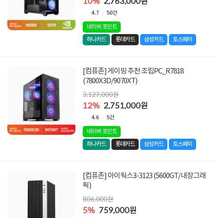
10%
2,763,000원
4.7
50건
네이버 포인트
하나카드
롯데카드
삼성카드
토스페이
[컴퓨존] 게이밍 추천 조립PC_R7818
(7800X3D/9070XT)
3,127,000원
12%
2,751,000원
4.6
5건
네이버 포인트
하나카드
롯데카드
삼성카드
토스페이
[컴퓨존] 아이웍스3-3123 (5600GT/내장그래
픽)
806,000원
5%
759,000원