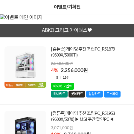
이벤트/기획전
ABKO 그리고 아이웍스🖤
[컴퓨존] 게이밍 추천 조립PC_R51879
(9600X/5060Ti)
2,358,000원
4%
2,256,000원
5
15건
네이버 포인트
하나카드
롯데카드
삼성카드
토스페이
[컴퓨존] 게이밍 추천 조립PC_R51953
(9600X/5070) ▶ MSI 주간 할인PC ◀
3,071,000원