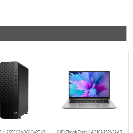
크 2 SFF G2a DG1Q4PT (R
[HP] Zbook Firefly 14 G10A 752N3AV R