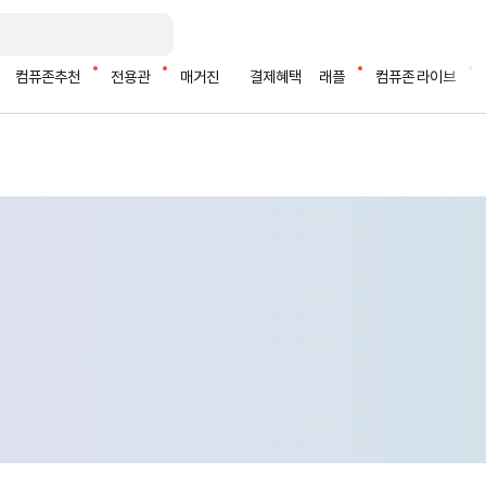
컴퓨존추천
전용관
매거진
결제혜택
래플
컴퓨존 라이브