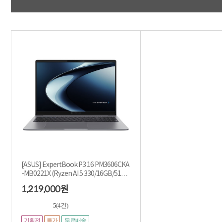
[ASUS] ExpertBook P3 16 PM3606CKA
-MB0221X (Ryzen AI 5 330/16GB/512G
B/Win11Pro) [기...
1,219,000
원
5
(4건)
기획전
특가
무료배송