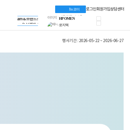
혜택 PACK
Dell 구매 찬스
Apple 기업전용관
로그인
회원가입
상담센터
I'm 코미
프로 에센셜
HP 브랜드스토어
타협 없는 게이밍
LG gram & 브랜드스토어
공식
HP OMEN
Microsoft 브랜드스토어
로지텍
AMD 브랜드스토어
정품 캠페인
Intel 브랜드스토어
행사기간 : 2026-05-22 ~ 2026-06-27
삼성 키보드&마우스
RAZER 브랜드스토어
10% 쿠폰 할인
Apple 기업전용관
케이블메이트 3분기
케이블 전설이 되다
야식까지 책임진다!
승리를 부르는 오멘
ASUS ROG
20주년 한정판
AMD로 시작하는
스마트 오피스환경
AI비즈니스 노트북
HP엘리트북/프로북
비즈니스 강자
HP 프로북 4
리뷰 Npay 증정
MSI 공유기