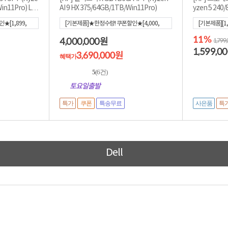
Win11Pro) LT
AI 9 HX 375/64GB/1TB/Win11Pro)
yzen 5 240
★[1,899,
[기본제품]★한정수량! 쿠폰할인★[4,000,
[기본제품][1,
000]
[혜택가
3,690,000
]
11%
4,000,000
원
1,799
1,599,0
3,690,000원
혜택가
5
(6건)
토요일출발
특가
사은품
특
쿠폰
특송무료
Dell