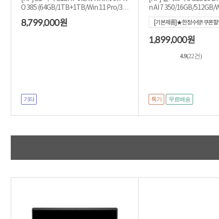
O 385 (64GB/1TB+1TB/Win 11 Pro/3Y)
n AI 7 350/16GB/512GB/
[기본제품]
E 800nit
8,799,000
원
[기본제품]★한정수량! 쿠폰할인
000]
1,899,000
원
4.9
(22건)
기타
특가
무료배송