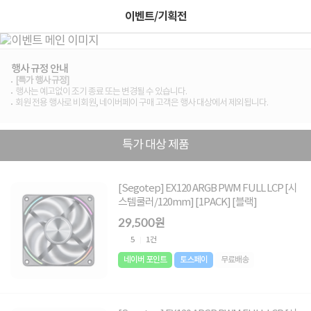
이벤트/기획전
행사 규정 안내
[특가 행사 규정]
행사는 예고없이 조기 종료 또는 변경될 수 있습니다.
회원 전용 행사로 비회원, 네이버페이 구매 고객은 행사 대상에서 제외됩니다.
특가 대상 제품
[Segotep] EX120 ARGB PWM FULL LCP [시
스템쿨러/120mm] [1PACK] [블랙]
29,500원
5
1건
네이버 포인트
토스페이
무료배송