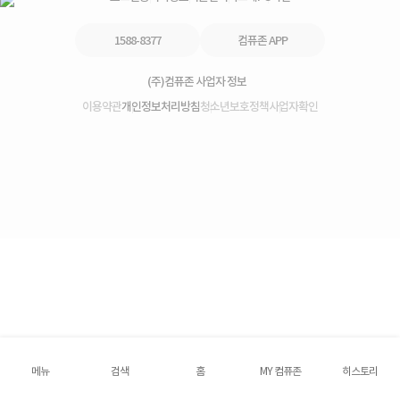
1588-8377
컴퓨존 APP
(주)컴퓨존 사업자 정보
이용약관
개인정보처리방침
청소년보호정책
사업자확인
메뉴
검색
홈
MY 컴퓨존
히스토리