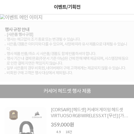
이벤트/기획전
행사 규정 안내
[사은품 행사 규정]
행사는 예고없이 조기 종료 또는 변경될 수 있습니다.
사은품/경품은 이미지와 다를 수 있으며, 사정에 따라 유사 제품으로 대체될 수 있습니
다.
행사 제품 반품/취소 시 사은품/경품도 함께 반품하셔야 합니다.
행사 기간 내 결제 완료(주문서 기준 아님)된 건에 한해 혜택 제공되며, 시스템장애 등으
로 인한 결제 지연은 책임지지 않습니다.
일부 사은품의 경우 비회원, 네이버페이 구매 고객에게는 제공되지 않을 수 있습니다.
비회원 구매 고객은 행사 대상에서 제외됩니다.
커세어 헤드셋 행사 제품
[CORSAIR] [헤드셋] 커세어 게이밍 헤드셋
VIRTUOSO RGB WIRELESS XT [무선] [가상
7.1ch]
359,000원
4.9
18건