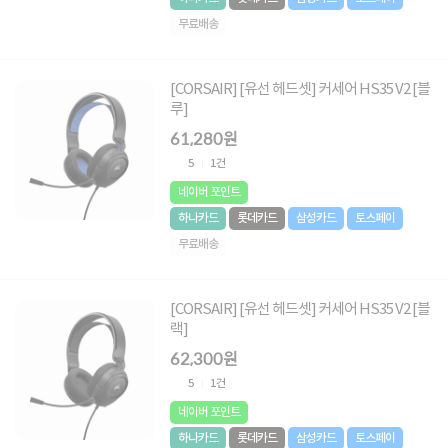
무료배송
[CORSAIR] [유선 헤드셋] 커세어 HS35 V2 [블
루]
61,280원
5
1건
네이버 포인트
하나카드
롯데카드
삼성카드
토스페이
무료배송
[CORSAIR] [유선 헤드셋] 커세어 HS35 V2 [블
랙]
62,300원
5
1건
네이버 포인트
하나카드
롯데카드
삼성카드
토스페이