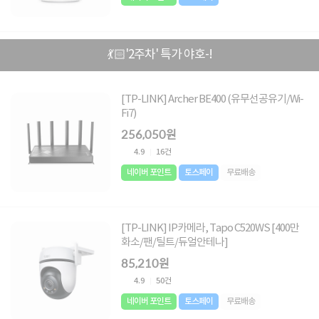
💃🏻'2주차' 특가 야호-!
[TP-LINK] Archer BE400 (유무선공유기/Wi-
Fi7)
256,050원
4.9
16건
네이버 포인트
토스페이
무료배송
[TP-LINK] IP카메라, Tapo C520WS [400만
화소/팬/틸트/듀얼안테나]
85,210원
4.9
50건
네이버 포인트
토스페이
무료배송