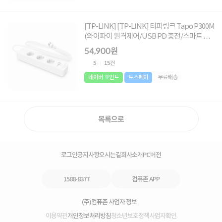
[TP-LINK] [TP-LINK] 티피링크 Tapo P300M
(와이파이 원격제어/USB PD 충전/스마트 앱
제어/IoT/타이머 콘센트)/다중 보호 시스템)
54,900원
5
15건
네이버 포인트
토스페이
무료배송
목록으로
로그인
공지사항
오시는길
회사소개
PC버전
1588-8377
컴퓨존 APP
(주)컴퓨존 사업자 정보
이용약관
개인정보처리방침
청소년보호정책
사업자확인