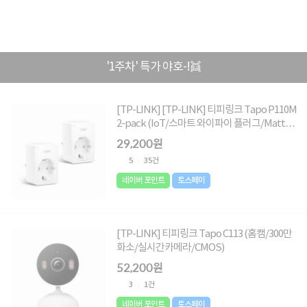
'1주차' 특가 야호-!👯
[TP-LINK] [TP-LINK] 티피링크 Tapo P110M
2-pack (IoT/스마트 와이파이 플러그/Matter
지원/전력 제어 타이머 콘센트)
29,200원
5
35건
네이버 포인트
토스페이
[TP-LINK] 티피링크 Tapo C113 (홈캠/300만
화소/실시간카메라/CMOS)
52,200원
3
1건
네이버 포인트
토스페이