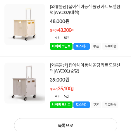
[와룡물산] 접이식 이동식 폴딩 카트 모델선
택|WYC002(대형)
48,000원
43,200
원
혜택가
4.8
5건
네이버 포인트
토스페이
쿠폰
무료배송
[와룡물산] 접이식 이동식 폴딩 카트 모델선
택|WYC001(중형)
39,000원
35,100
원
혜택가
4.8
5건
네이버 포인트
토스페이
쿠폰
무료배송
목록으로