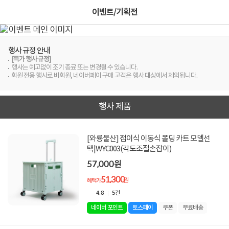
이벤트/기획전
행사 규정 안내
[특가 행사 규정]
행사는 예고없이 조기 종료 또는 변경될 수 있습니다.
회원 전용 행사로 비회원, 네이버페이 구매 고객은 행사 대상에서 제외됩니다.
행사 제품
[와룡물산] 접이식 이동식 폴딩 카트 모델선
택|WYC003(각도조절손잡이)
57,000원
51,300
원
혜택가
4.8
5건
네이버 포인트
토스페이
쿠폰
무료배송