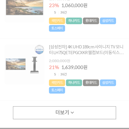
23%
1,060,000원
5
36건
국민카드
하나카드
롯데카드
삼성카드
토스페이
[삼성전자] 4K UHD 189cm 사이니지 TV 모니
터 LH75QETEPGCXKR 웰컴보드(이동식스탠
드)
2,080,000원
21%
1,639,000원
5
36건
국민카드
하나카드
롯데카드
삼성카드
토스페이
더보기