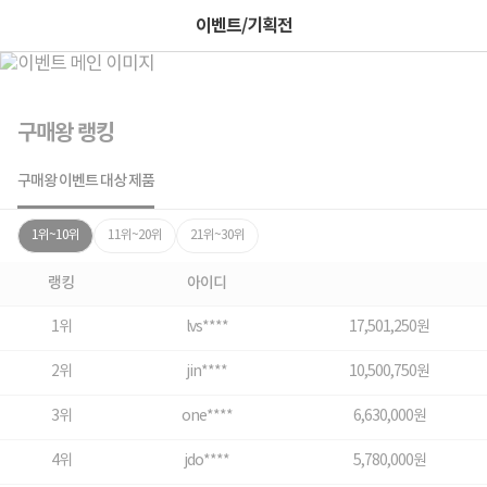
이벤트/기획전
구매왕 랭킹
구매왕 이벤트 대상 제품
1위~10위
11위~20위
21위~30위
랭킹
아이디
1위
lvs****
17,501,250원
2위
jin****
10,500,750원
3위
one****
6,630,000원
4위
jdo****
5,780,000원