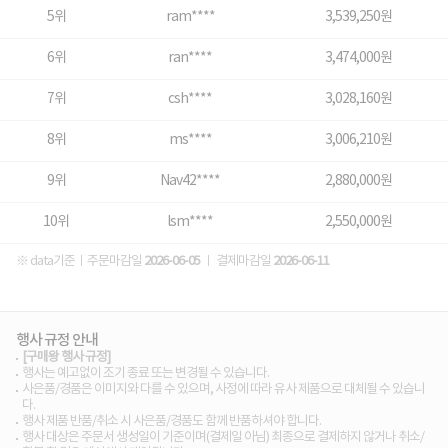
5위
ram****
3,539,250원
6위
ran****
3,474,000원
7위
csh****
3,028,160원
8위
ms****
3,006,210원
9위
Nav42****
2,880,000원
10위
lsm****
2,550,000원
※ data기준ㅣ주문마감일
2026-06-05
ㅣ 결제마감일
2026-06-11
행사 규정 안내
[구매왕 행사 규정]
행사는 예고없이 조기 종료 또는 변경될 수 있습니다.
사은품/경품은 이미지와 다를 수 있으며, 사정에 따라 유사 제품으로 대체될 수 있습니
다.
행사 제품 반품/취소 시 사은품/경품도 함께 반품하셔야 합니다.
행사 대상은 주문서 생성일이 기준이며(결제일 아님) 최종으로 결제하지 않거나 취소/