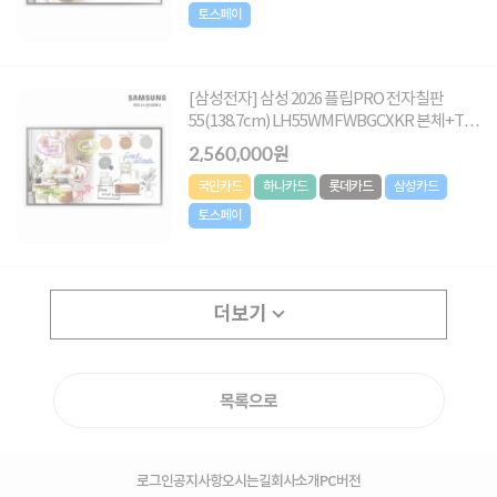
토스페이
[삼성전자] 삼성 2026 플립PRO 전자칠판
55(138.7cm) LH55WMFWBGCXKR 본체+T형
이동식스탠드
2,560,000원
국민카드
하나카드
롯데카드
삼성카드
토스페이
더보기
목록으로
로그인
공지사항
오시는길
회사소개
PC버전