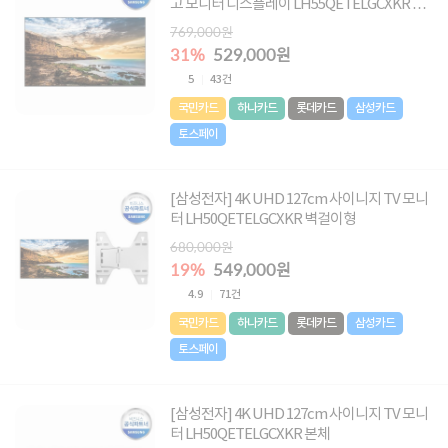
고 모니터 디스플레이 LH55QETELGCXKR 본
체
769,000원
31%
529,000원
5
43건
국민카드
하나카드
롯데카드
삼성카드
토스페이
[삼성전자] 4K UHD 127cm 사이니지 TV 모니
터 LH50QETELGCXKR 벽걸이형
680,000원
19%
549,000원
4.9
71건
국민카드
하나카드
롯데카드
삼성카드
토스페이
[삼성전자] 4K UHD 127cm 사이니지 TV 모니
터 LH50QETELGCXKR 본체