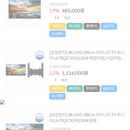
600,000원
19%
485,000원
4.9
71건
국민카드
하나카드
롯데카드
삼성카드
토스페이
[삼성전자] 4K UHD 189cm 사이니지 TV 모니
터 LH75QETEPGCXKR 벽걸이형 [사업자등록
증 필요]
1,460,000원
23%
1,116,000원
5
36건
국민카드
하나카드
롯데카드
삼성카드
토스페이
[삼성전자] 4K UHD 189cm 사이니지 TV 모니
터 LH75QETEPGCXKR 본체
1,390,000원