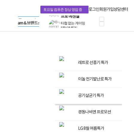
혜택 PACK
Dell 구매 찬스
Apple 기업전용관
로그인
회원가입
상담센터
토요일 컴퓨존 정상 영업 중
프로 에센셜
HP 브랜드스토어
타협 없는 게이밍
LG gram & 브랜드스토어
공식
HP OMEN
Microsoft 브랜드스토어
로지텍
AMD 브랜드스토어
정품 캠페인
Intel 브랜드스토어
삼성 키보드&마우스
RAZER 브랜드스토어
10% 쿠폰 할인
Apple 기업전용관
케이블메이트 3분기
케이블 전설이 되다
레트로 선풍기 특가
야식까지 책임진다!
승리를 부르는 오멘
ASUS ROG
이놀 전기발난로 특가
20주년 한정판
AMD로 시작하는
공기살균기 특가
스마트 오피스환경
AI비즈니스 노트북
HP엘리트북/프로북
경동나비엔 프로모션
비즈니스 강자
HP 프로북 4
리뷰 Npay 증정
LG 8월 여름특가
MSI 공유기