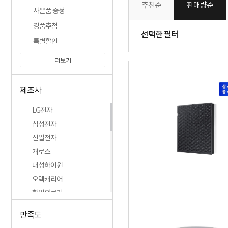
추천순
판매량순
사은품 증정
경품추첨
선택한 필터
특별할인
더보기
제조사
LG전자
삼성전자
신일전자
캐로스
대성하이원
오텍캐리어
한일의료기
경동나비엔
만족도
홍진테크