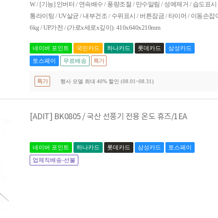
W / [기능] 인버터 / 연속배수 / 풍량조절 / 만수알림 / 성에제거 / 습도표시
통라이팅 / UV살균 / 내부건조 / 수위표시 / 버튼잠금 / 타이머 / 이동손잡이 
6kg / UP가전 / (가로x세로x깊이): 410x640x210mm
네이버 포인트
국민카드
하나카드
롯데카드
삼성카드
토스페이
무료배송
특가
특가
행사 모델 최대 40% 할인 (08.01~08.31)
[ADIT] BK0805 / 국산 선풍기 전용 온도 휴즈/1EA
네이버 포인트
하나카드
롯데카드
삼성카드
토스페이
업체직배송-선불