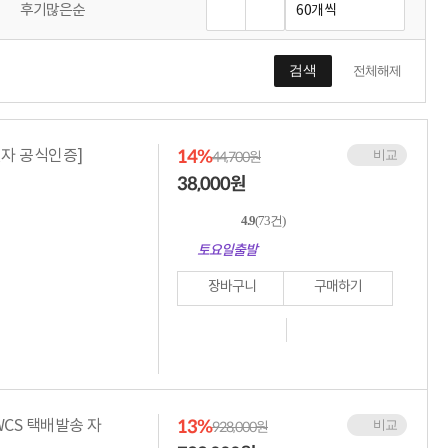
후기많은순
검색
전체해제
14%
전자 공식인증]
비교
44,700원
38,000
원
4.9
(73건)
토요일출발
장바구니
구매하기
13%
WCS 택배발송 자
비교
928,000원