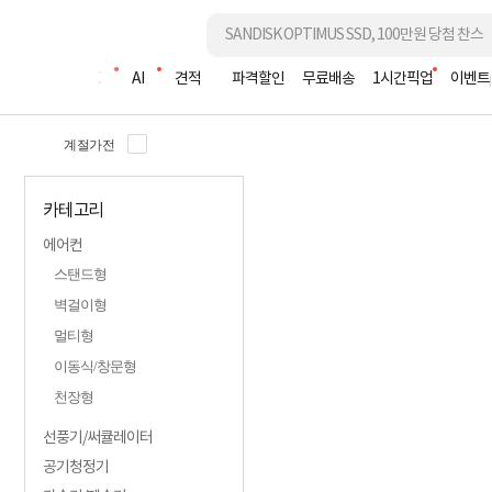
조립PC
AI
견적
파격할인
무료배송
1시간픽업
이벤트
계절가전
카테고리
에어컨
스탠드형
벽걸이형
컴퓨존 단독 
멀티형
노바이러
이동식/창문형
천장형
선풍기/써큘레이터
공기청정기