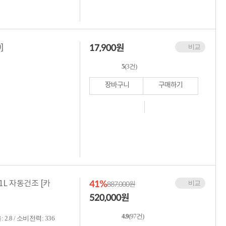
17,900
원
]
비교
5
(3건)
장바구니
구매하기
41%
1L 자동건조 [카
비교
887,000원
520,000
원
4.9
(97건)
2.8 / 소비전력: 336