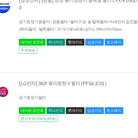
[삼성전자] [정품] 삼성 공기청정기 일체형 필터 CFX-K100D
0
공기청정기용필터 / 정품필터 / 필터구성: 숯 탈취필터+미세먼지 집진필터
(헤파)필터 , 탈취필터 / 크기(가로x세로x깊이): 289x318x50mm
네이버 포인트
하나카드
롯데카드
삼성카드
토스페이
무료배송
[LG전자] 360º 퓨리청정 V 필터 (PFSAJC01)
공기청정기필터
네이버 포인트
하나카드
롯데카드
삼성카드
토스페이
본사무료직배송(배송)