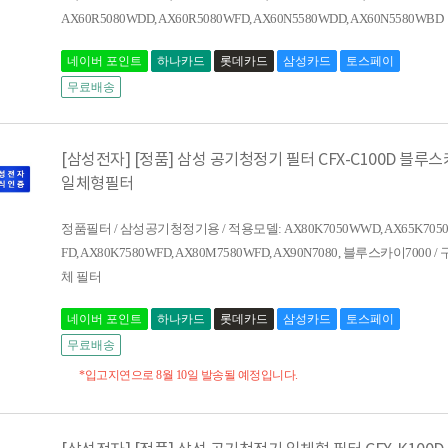
AX60R5080WDD, AX60R5080WFD, AX60N5580WDD, AX60N5580WBD
네이버 포인트
하나카드
롯데카드
삼성카드
토스페이
무료배송
[삼성전자] [정품] 삼성 공기청정기 필터 CFX-C100D 블루스
일체형필터
정품필터 / 삼성공기청정기용 / 적용모델: AX80K7050WWD, AX65K7050W
FD, AX80K7580WFD, AX80M7580WFD, AX90N7080, 블루스카이7000 
체 필터
네이버 포인트
하나카드
롯데카드
삼성카드
토스페이
무료배송
*입고지연으로 8월 10일 발송될 예정입니다.