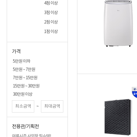
4점 이상
이노크아든
먼지방어사령부
3점 이상
한경희
2점 이상
이지필터
1점 이상
곰표한일
글루바인
가격
웰템
5만원 이하
한일전기
5만원 ~ 7만원
모리츠
7만원 ~ 15만원
dyson
15만원 ~ 30만원
루메나
30만원 이상
~
전용관/기획전
여름시즌 사업장 필수템!