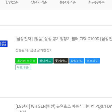
할인율순
낮은가격순
높은가격순
최근등록순
[삼성전자] [정품] 삼성 공기청정기 필터 CFX-G100D [삼성
정품필터 / 삼성 공기청정기
네이버 포인트
하나카드
롯데카드
삼성카드
토스페이
무료배송
[LG전자] WHISEN(휘센) 듀얼호스 이동식 에어컨 PQ07FD