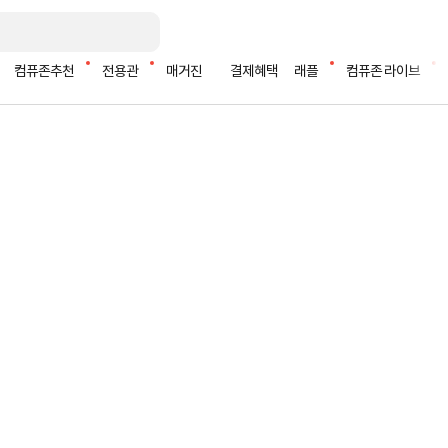
컴퓨존추천
전용관
매거진
결제혜택
래플
컴퓨존 라이브
특가🍃
스 공기살균기