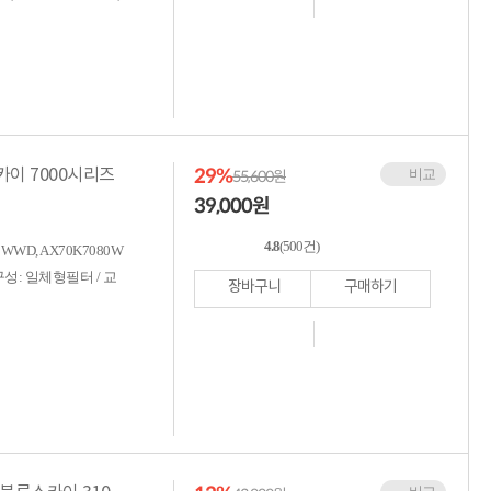
29%
카이 7000시리즈
비교
55,600원
39,000
원
4.8
(500건)
WD, AX70K7080W
/ 구성: 일체형필터 / 교
장바구니
구매하기