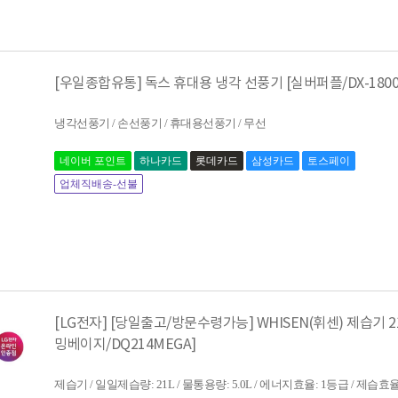
[우일종합유통] 독스 휴대용 냉각 선풍기 [실버퍼플/DX-1800
냉각선풍기 / 손선풍기 / 휴대용선풍기 / 무선
네이버 포인트
하나카드
롯데카드
삼성카드
토스페이
업체직배송-선불
[LG전자] [당일출고/방문수령가능] WHISEN(휘센) 제습기 2
밍베이지/DQ214MEGA]
제습기 / 일일제습량: 21L / 물통용량: 5.0L / 에너지효율: 1등급 / 제습효율: 