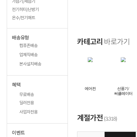
가습기/제습기
전기히터/난방기
온수/전기매트
배송유형
카테고리
바로가기
컴퓨존배송
업체직배송
본사설치배송
혜택
에어컨
선풍기/
써큘레이터
무료배송
딜러전용
사업자전용
계절가전
3,318
(
)
이벤트