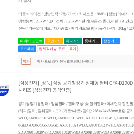
가설치
이동식에어컨 / 냉방면적 : 7평(23㎡) / 최저소음 : 38dB / [성능] 에너지 :
냉방능력 : 2.8kW / 소비전력 : 1.26kW / [편의] AI운전(환경,패턴) / AI
진단 / 기능업데이트 / 자가증발 / 배기덕트(포함) / [규격] 무게 : 30kg / 설
네이버 포인트
국민카드
하나카드
롯데카드
삼성카드
토스페이
업체직배송-무료
특가
특가
행사 모델 최대 40% 할인 (08.01~08.31)
[삼성전자] [정품] 삼성 공기청정기 일체형 필터 CFX-D100D
시리즈 [삼성전자 공식인증]
공기청정기용필터 / 정품필터 / 필터구성: 숯 탈취필터+미세먼지 집진필터
(헤파)필터 , 탈취필터 / 크기(가로x세로x깊이): 285x424x58mm호환 공기청
WDD, AX60A5510WDD, AX60A5513WFD, AX060CG500GBD, AX060CG5
0GED, AX060CG500GGD, AX60T5021WDD, AX60T5021WFD, AX60T50
SD, AX60T5020WFD, AX60T5020WBD, AX60R5580WDD, AX60R5580W