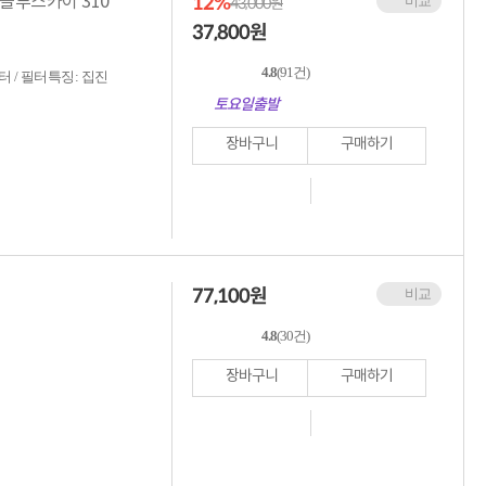
12%
 블루스카이 310
비교
43,000원
37,800
원
4.8
(91건)
 / 필터특징: 집진
토요일출발
장바구니
구매하기
77,100
원
비교
4.8
(30건)
장바구니
구매하기