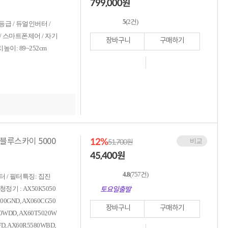
799,000
원
5
(2건)
 1등급 / 듀얼인버터 /
건조 / 스마트폰제어 / 자기
장바구니
구매하기
치높이: 89~252cm
12%
 블루스카이 5000
비교
51,700원
45,400
원
4.8
(757건)
 / 필터특징: 집진
정기 : AX50K5050
토요일출발
00GND, AX060CG50
장바구니
구매하기
20WDD, AX60T5020W
FD, AX60R5580WBD,