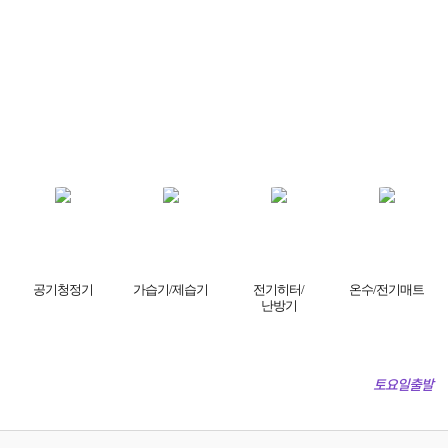
공기청정기
가습기/제습기
전기히터/
온수/전기매트
난방기
토요일출발