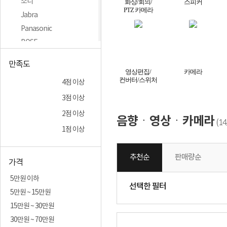
소니
화상/회의/
스피커
PTZ 카메라
Jabra
Panasonic
BOSE
젠하이저
만족도
컴소닉
영상편집/
카메라
컨버터/스위처
4점 이상
로지텍
QCY
3점 이상
ABKO
2점 이상
음향ㆍ영상ㆍ카메라
14
(
크리에이티브
1점 이상
Marshall
캔스톤
추천순
판매량순
가격
SHURE
5만원 이하
퓨전에프앤씨
선택한 필터
5만원 ~ 15만원
AVerMedia
15만원 ~ 30만원
Coms
30만원 ~ 70만원
audio-technica