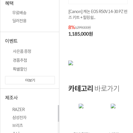
혜택
[삼성전자] 갤럭시 버즈4 블루투스 이
무료배송
어폰 [SM-R540] ...
딜러전용
259,000원
이벤트
사은품 증정
경품추첨
특별할인
더보기
카테고리
바로가기
제조사
RAZER
삼성전자
브리츠