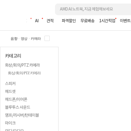
조립PC
AI
견적
파격할인
무료배송
1시간픽업
이벤트
음향ㆍ영상ㆍ카메라
카테고리
화상/회의/PTZ 카메라
화상/회의/PTZ 카메라
스피커
스틸시리즈 게
헤드셋
게임버즈 
헤드폰/이어폰
블루투스 사운드
앰프/리시버/턴테이블
마이크