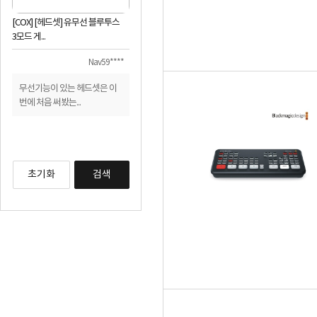
[RAZER] [레이저코리아] 무선
[애쉬톤] AT-3800 전용 방진매트
[엑토] [이어
게이밍 헤드...
AT-10
ERP-96 ...
Nav52****
Nav84****
일반배송도 진짜 빠르네요 하
생각보다 우퍼받침대가 커서
결론. 재구매
루만에 받았습니다...
놀랐습니다 .책상...
제품설명에 이
초기화
검색