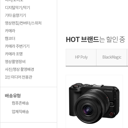
미디/오디오
디지털악기/악기
기타 음향기기
영상편집/컨버터/스위처
카메라
HOT 브랜드
는 할인 중
캠코더
카메라 주변기기
카메라 조명
HP Poly
BlackMagic
영상촬영장비
사진/영상 촬영배경
1인 미디어 전용관
배송유형
컴퓨존배송
업체직배송