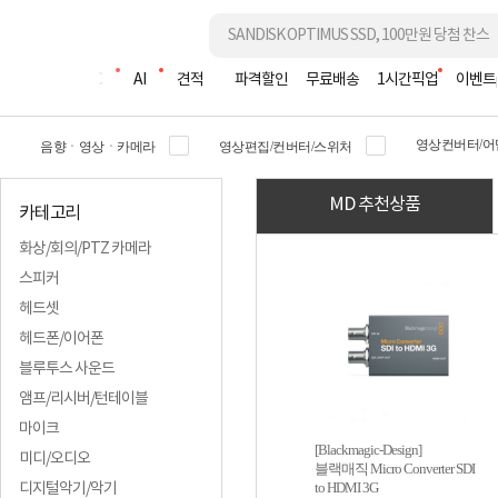
조립PC
AI
견적
파격할인
무료배송
1시간픽업
이벤트
영상컨버터/어
음향ㆍ영상ㆍ카메라
영상편집/컨버터/스위처
MD 추천상품
카테고리
화상/회의/PTZ 카메라
스피커
헤드셋
헤드폰/이어폰
블루투스 사운드
앰프/리시버/턴테이블
마이크
[Blackmagic-Design]
미디/오디오
블랙매직 Micro Converter SDI
to HDMI 3G
디지털악기/악기