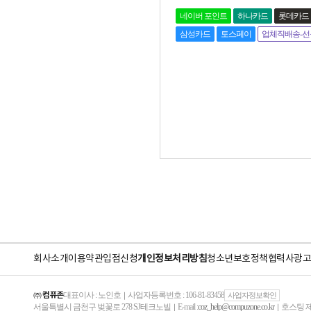
네이버 포인트
하나카드
롯데카드
삼성카드
토스페이
업체직배송-선
회사소개
이용약관
입점신청
개인정보처리방침
청소년보호정책
협력사
광고
㈜ 컴퓨존
대표이사 : 노인호
사업자등록번호 : 106-81-83458
｜
사업자정보확인
서울특별시 금천구 벚꽃로 278 SJ테크노빌
E-mail :
coz_help@compuzone.co.kr
호스팅 제
｜
｜