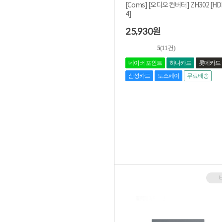
[Coms] [오디오 컨버터] ZH302 [HDM
4]
25,930
원
5
(11건)
네이버 포인트
하나카드
롯데카드
삼성카드
토스페이
무료배송