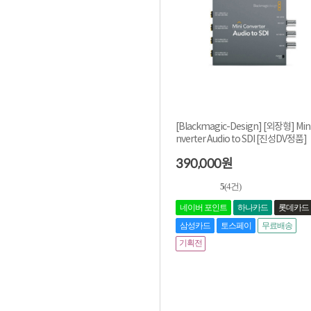
[Blackmagic-Design] [외장형] Min
nverter Audio to SDI [진성DV정품]
390,000
원
5
(4건)
네이버 포인트
하나카드
롯데카드
삼성카드
토스페이
무료배송
기획전