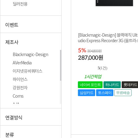
딜러전용
이벤트
[Blackmagic-Design] 블랙매직 Ult
udio Express Recorder 3G (울트
제조사
디오 익스프...
5%
304,800원
Blackmagic-Design
287,000
원
AVerMedia
5
(1건)
이지넷유비쿼터스
1시간픽업
하이언스
네이버 포인트
하나카드
롯데카드
강원전자
삼성카드
토스페이
무료배송
Coms
AJA
루먼텍
연결방식
ACCSOON
Kiloview
분류