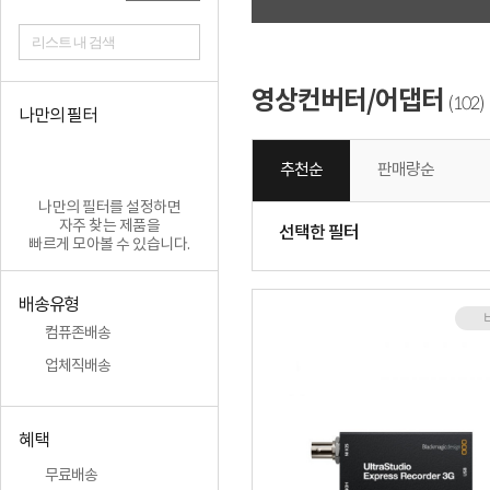
리스트 내 검색
영상컨버터/어댑터
102
(
)
나만의 필터
추천순
판매량순
나만의 필터를 설정하면
자주 찾는 제품을
선택한 필터
빠르게 모아볼 수 있습니다.
배송유형
컴퓨존배송
업체직배송
혜택
무료배송