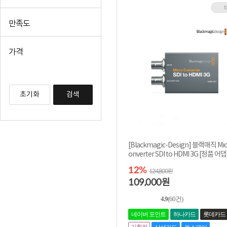
+더보기
만족도
가격
초기화
검색
[Blackmagic-Design] 블랙매직 Mic
onverter SDI to HDMI 3G [정품 어
함]
12%
124,800원
109,000
원
4.9
(60건)
네이버 포인트
하나카드
롯데카드