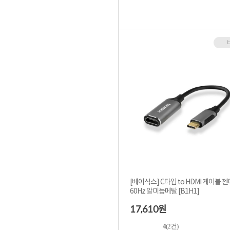
[베이식스] C타입 to HDMI 케이블 젠
60Hz 알미늄메탈 [B1H1]
17,610
원
4
(2건)