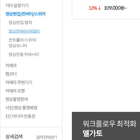
기타 음향기기
109,000
12%
↓
원~
영상편집/컨버터/스위처
영상편집/캡쳐
영상컨버터/어댑터
컨트롤러/스위처/
영상모니터
영상전용 악세사리
카메라
캠코더
카메라 주변기기
카메라 조명
영상촬영장비
사진/영상 촬영배경
1인 미디어 전용관
촬영부터 방송까지,
블랙매직디자인
상세검색
검색 전체보기