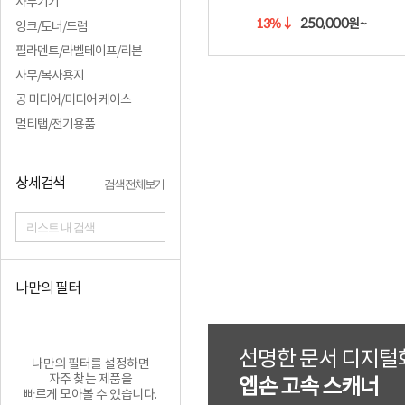
사무기기
250,000
13%
↓
원~
잉크/토너/드럼
필라멘트/라벨테이프/리본
사무/복사용지
공 미디어/미디어 케이스
멀티탭/전기용품
상세검색
검색 전체보기
리스트 내 검색
나만의 필터
선명한 문서 디지털
나만의 필터를 설정하면
자주 찾는 제품을
엡손 고속 스캐너
빠르게 모아볼 수 있습니다.