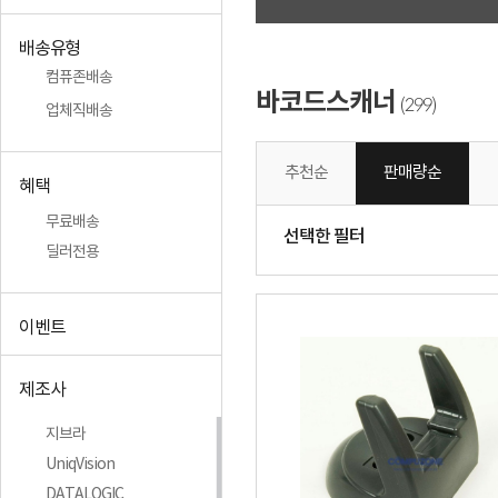
배송유형
컴퓨존배송
바코드스캐너
299
(
)
업체직배송
추천순
판매량순
혜택
무료배송
선택한 필터
딜러전용
이벤트
제조사
지브라
UniqVision
DATALOGIC