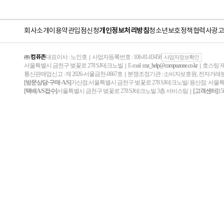
회사소개
이용약관
입점신청
개인정보처리방침
청소년보호정책
협력사
광고
㈜ 컴퓨존
대표이사 : 노인호
사업자등록번호 : 106-81-83458
｜
사업자정보확인
서울특별시 금천구 벚꽃로 278 SJ테크노빌
E-mail :
coz_help@compuzone.co.kr
호스팅 제
｜
｜
통신판매업신고 : 제 2026-서울금천-0667호
분쟁조정기관 : 소비자보호원, 전자거
｜
[방문상담·구매·A/S]
가산점:서울특별시 금천구 벚꽃로 278 SJ테크노빌/ 용산점: 서울
[택배A/S접수]
서울특별시 금천구 벚꽃로 278 SJ테크노빌 3층 서비스팀
[고객센터]
15
｜