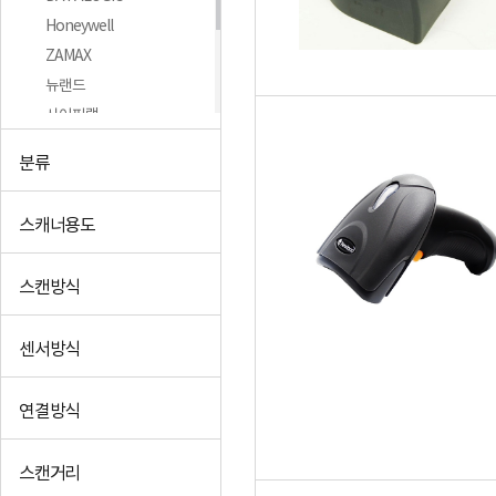
Honeywell
ZAMAX
뉴랜드
사이퍼랩
솔바텍
분류
시원아이티
싱크라운
스캐너용도
+더보기
스캔방식
센서방식
연결방식
스캔거리