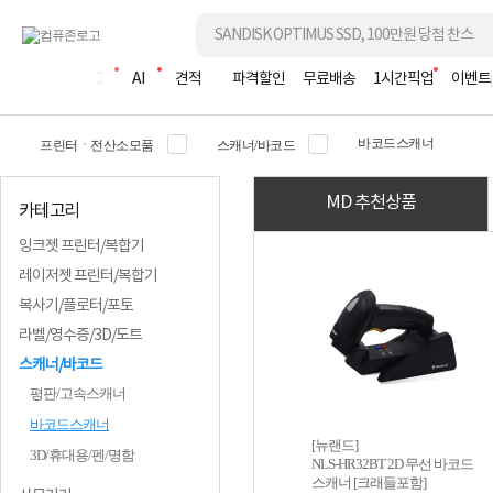
조립PC
AI
견적
파격할인
무료배송
1시간픽업
이벤트
바코드스캐너
프린터ㆍ전산소모품
스캐너/바코드
MD 추천상품
카테고리
잉크젯 프린터/복합기
레이저젯 프린터/복합기
복사기/플로터/포토
라벨/영수증/3D/도트
스캐너/바코드
평판/고속스캐너
바코드스캐너
[뉴랜드]
3D/휴대용/펜/명함
NLS-HR32BT 2D 무선 바코드
스캐너 [크래들포함]