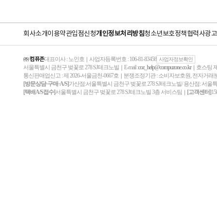
회사소개
이용약관
입점신청
개인정보처리방침
청소년보호정책
협력사
광고
㈜ 컴퓨존
대표이사 : 노인호
사업자등록번호 : 106-81-83458
｜
사업자정보확인
서울특별시 금천구 벚꽃로 278 SJ테크노빌
E-mail :
coz_help@compuzone.co.kr
호스팅 제
｜
｜
통신판매업신고 : 제 2026-서울금천-0667호
분쟁조정기관 : 소비자보호원, 전자거
｜
[방문상담·구매·A/S]
가산점:서울특별시 금천구 벚꽃로 278 SJ테크노빌/ 용산점: 서울
[택배A/S접수]
서울특별시 금천구 벚꽃로 278 SJ테크노빌 3층 서비스팀
[고객센터]
15
｜