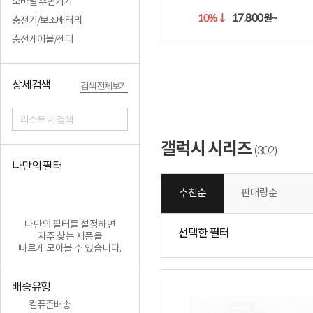
모바일 주변기기
17,800
10%
↓
원~
충전기/보조배터리
충전케이블/젠더
상세검색
검색 전체보기
리스트 내 검색
갤럭시 시리즈
302
(
)
나만의 필터
추천순
판매량순
나만의 필터를 설정하면
선택한 필터
자주 찾는 제품을
빠르게 모아볼 수 있습니다.
배송유형
컴퓨존배송