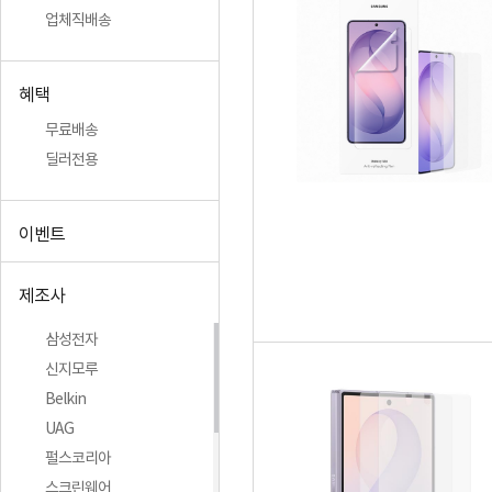
업체직배송
혜택
무료배송
딜러전용
이벤트
제조사
삼성전자
신지모루
Belkin
UAG
펄스코리아
스크린웨어