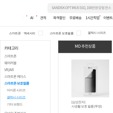
조립PC
AI
견적
파격할인
무료배송
1시간픽업
이벤트
갤럭시 시리즈
스마트폰ㆍ액세서리
스마트폰 보호필름
MD 추천상품
카테고리
스마트폰
웨어러블
VR/AR
스마트폰 케이스
스마트폰 보호필름
아이폰 시리즈
갤럭시 시리즈
[삼성전자]
기타 브랜드
사생활 보호 필름 [투명]