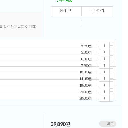
1시간픽업
장바구니
구매하기
료 및 대상자 발표 후 지급)
5,350
원
5,500
원
6,300
원
7,290
원
10,500
원
14,480
원
19,000
원
29,000
원
39,000
원
39,890
원
비교