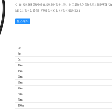
이블, 모니터 광케이블,모니터광선,모니터고급선,연결선,모니터연결 / 2m / 
MI 2.1 광 / 입출력 : 단방향 / IC칩 내장 / HDMI 2.1
토스페이
2m
3m
5m
10m
15m
20m
30m
40m
50m
70m
100m