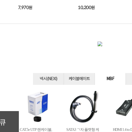
7,970
10,200
원
원
넥시(NEXI)
케이블메이트
MBF
컴큐
CAT.5e UTP 랜케이블,
SATA3 ㄱ자 플랫형 케
HDMI 1.4 to D