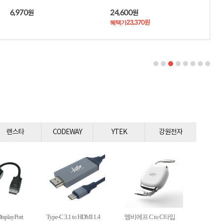
적립금 3% 페이백
6,970
24,600
원
원
시스코 스위칭허브
23,370원
혜택가
누적 금액 별
적립금 페이백!
Dell 구매왕
상품권 30만원
삼성모니터 여름맞이
특별 할인 이벤트
한단계 더 진화한
HAF II 500
AI 업무환경 완성
HP 워크스테이션
여름맞이 사은품
랜스타
CODEWAY
YTEK
강원전자
HP 프로데스크 4
모든 것을 하나로
HP올인원 단독특가
네트워크 자재
혜택 PACK
Dell 구매 찬스
프로 에센셜
isplayPort
Type-C 3.1 to HDMI 1.4
엠비에프 C to C타입