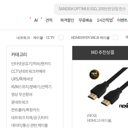
조립PC
AI
견적
파격할인
무료배송
1시간픽업
이벤트
네트워크ㆍ케이블ㆍCCTV
HDMI/DP/DVI/RGB 케이블
MD 추천상품
카테고리
인터넷공유기/허브/랜카드
CCTV/네트워크카메라
UPS/랙케비넷
KVM스위치/분배기/선택기
영상 무선장비
광네트워크
컨트롤러/확장카드
[NEXI]
네트워크 자재/공구/타이
HDMI 2.0 케이블,
데이터/통신 관련 케이블