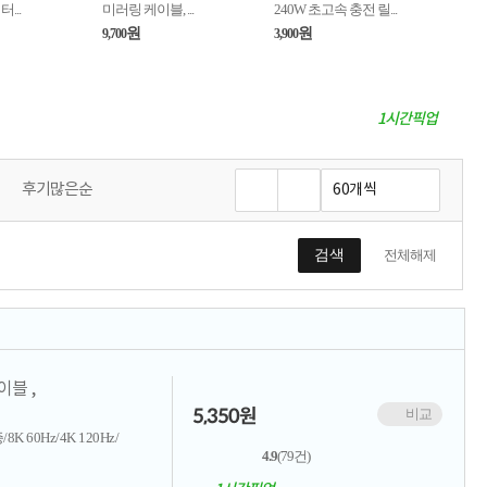
...
미러링 케이블, ...
240W 초고속 충전 릴...
원
원
9,700
3,900
1시간픽업
후기많은순
검색
전체해제
이블 ,
5,350
원
비교
 60Hz/4K 120Hz/
4.9
(79건)