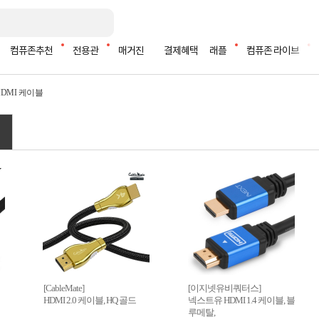
컴퓨존추천
전용관
매거진
결제혜택
래플
컴퓨존 라이브
HDMI 케이블
[CableMate]
[이지넷유비쿼터스]
HDMI 2.0 케이블, HQ 골드
넥스트유 HDMI 1.4 케이블, 블
루메탈,