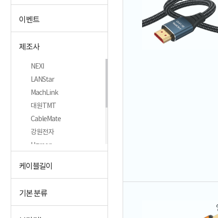
이벤트
제조사
NEXI
LANStar
MachLink
대원TMT
CableMate
강원전자
Ugreen
Anyport
케이블길이
이지넷유비쿼터스
MBF
기본 분류
+더보기