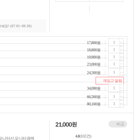
(07.01~09.30)
17,800
원
18,800
원
19,900
원
23,000
원
24,500
원
재입고 알림
34,090
원
66,500
원
80,100
원
21,000
원
비교
4.8
(102건)
이블,모니터선,모니터광케