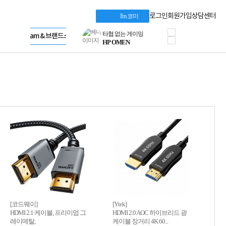
혜택 PACK
Dell 구매 찬스
Apple 기업전용관
로그인
회원가입
상담센터
I'm 코미
프로 에센셜
HP 브랜드스토어
타협 없는 게이밍
LG gram & 브랜드스토어
공식
HP OMEN
Microsoft 브랜드스토어
로지텍
AMD 브랜드스토어
정품 캠페인
Intel 브랜드스토어
삼성 키보드&마우스
RAZER 브랜드스토어
10% 쿠폰 할인
Apple 기업전용관
케이블메이트 3분기
케이블 전설이 되다
야식까지 책임진다!
승리를 부르는 오멘
ASUS ROG
20주년 한정판
AMD로 시작하는
스마트 오피스환경
AI비즈니스 노트북
HP엘리트북/프로북
비즈니스 강자
HP 프로북 4
[코드웨이]
[Ytek]
HDMI 2.1 케이블, 프리미엄 그
HDMI 2.0 AOC 하이브리드 광
리뷰 Npay 증정
레이메탈,
케이블 장거리 4K 60...
MSI 공유기