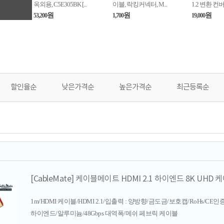
옥외용, C5E305BK [...
이블, 락킹커넥터, M...
1.2 변환 컨버터
원
원
원
53,200
1,700
19,000
할인율순
낮은가격순
높은가격순
최근등록순
[CableMate] 케이블메이트 HDMI 2.1 하이엔드 8K UHD 케
1m/HDMI 케이블/HDMI 2.1/입출력 : 양방향/금도금/보호캡/RoHs/CE인증/8K
하이엔드/알루미늄/48Gbps 대역폭/메쉬 페브릭 케이블