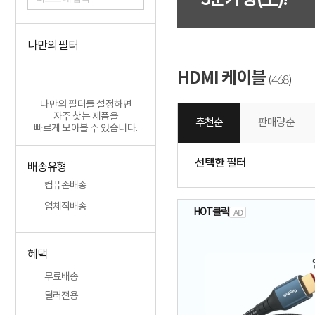
3분기 왕(王)!
나만의 필터
HDMI 케이블
468
(
)
나만의 필터를 설정하면
자주 찾는 제품을
추천순
판매량순
빠르게 모아볼 수 있습니다.
선택한 필터
배송유형
컴퓨존배송
업체직배송
HOT클릭
AD
혜택
무료배송
딜러전용