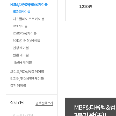
HDMI/DP/DVI/RGB 케이블
1,220
원
HDMI 케이블
디스플레이포트 케이블
DVI 케이블
RGB(VGA) 케이블
MHL(미러링) 케이블
연장 케이블
변환 케이블
배관용 케이블
오디오/RCA/동축 케이블
리피터/젠더/전원 케이블
충전 케이블
상세검색
검색 전체보기
MBF&디옵텍&
리스트 내 검색