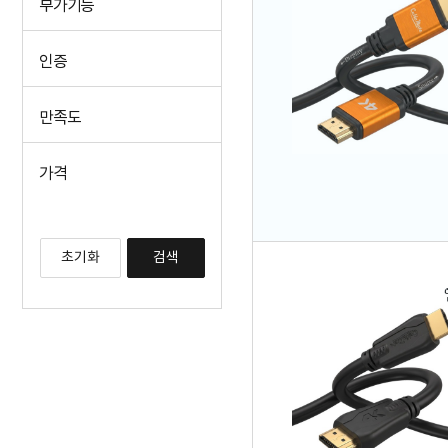
부가기능
인증
만족도
가격
초기화
검색