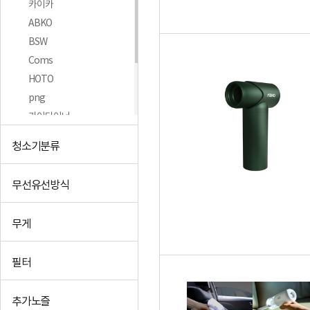
카이카
ABKO
BSW
Coms
HOTO
png
가이타이너
너츠
청소기분류
뉴페이스
단미
무선유선방식
+더보기
무게
필터
추가노즐