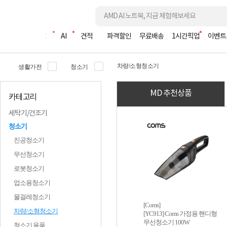
조립PC
AI
견적
파격할인
무료배송
1시간픽업
이벤트
차량/소형청소기
생활가전
청소기
MD 추천상품
카테고리
세탁기/건조기
청소기
진공청소기
무선청소기
로봇청소기
업소용청소기
물걸레청소기
[Coms]
차량/소형청소기
[YC913] Coms 가정용 핸디형
무선청소기 100W
청소기 용품