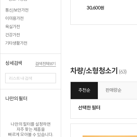
30,600
원
통신/보안가전
이미용가전
욕실가전
건강가전
기타생활가전
상세검색
검색 전체보기
차량/소형청소기
63
(
)
리스트 내 검색
추천순
판매량순
나만의 필터
선택한 필터
나만의 필터를 설정하면
자주 찾는 제품을
빠르게 모아볼 수 있습니다.