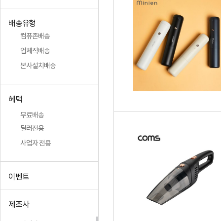
배송유형
컴퓨존배송
업체직배송
본사설치배송
혜택
무료배송
딜러전용
사업자 전용
이벤트
제조사