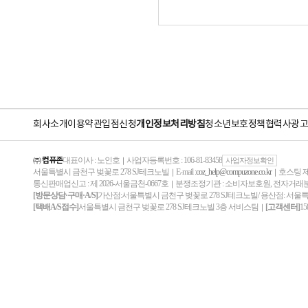
회사소개
이용약관
입점신청
개인정보처리방침
청소년보호정책
협력사
광고
㈜ 컴퓨존
대표이사 : 노인호
사업자등록번호 : 106-81-83458
｜
사업자정보확인
서울특별시 금천구 벚꽃로 278 SJ테크노빌
E-mail :
coz_help@compuzone.co.kr
호스팅 제
｜
｜
통신판매업신고 : 제 2026-서울금천-0667호
분쟁조정기관 : 소비자보호원, 전자거
｜
[방문상담·구매·A/S]
가산점:서울특별시 금천구 벚꽃로 278 SJ테크노빌/ 용산점: 서울
[택배A/S접수]
서울특별시 금천구 벚꽃로 278 SJ테크노빌 3층 서비스팀
[고객센터]
15
｜