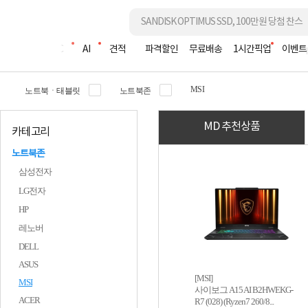
조립PC
AI
견적
파격할인
무료배송
1시간픽업
이벤트
MSI
노트북ㆍ태블릿
노트북존
MD 추천상품
카테고리
노트북존
삼성전자
LG전자
HP
레노버
DELL
ASUS
[MSI]
MSI
사이보그 A15 AI B2HWEKG-
ACER
R7 (028) (Ryzen7 260/8...