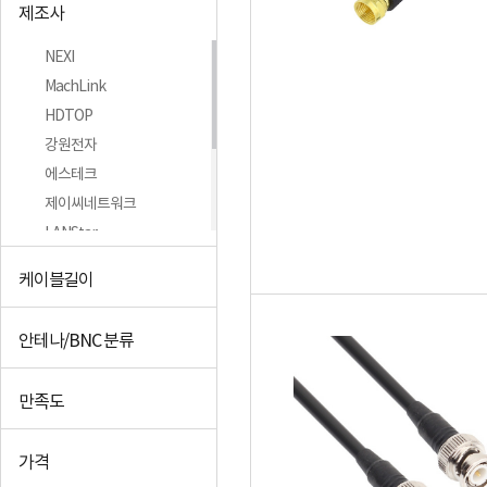
제조사
NEXI
MachLink
HDTOP
강원전자
에스테크
제이씨네트워크
LANStar
CableMate
케이블길이
대원TMT
미래전선
안테나/BNC 분류
+더보기
만족도
가격