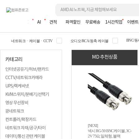
조립PC
AI
견적
파격할인
무료배송
1시간픽업
이벤트
BNC/
네트워크ㆍ케이블ㆍCCTV
오디오/RCA/동축 케이블
MD 추천상품
카테고리
인터넷공유기/허브/랜카드
CCTV/네트워크카메라
UPS/랙케비넷
KVM스위치/분배기/선택기
영상 무선장비
광네트워크
컨트롤러/확장카드
[NEXI]
네트워크 자재/공구/타이
넥시 RG-59 BNC케이블, 3C-
2V 75Ω, 일체형, 블랙
데이터/통신 관련 케이블