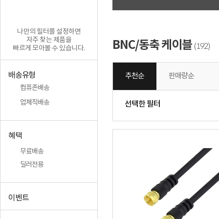
나만의 필터를 설정하면
자주 찾는 제품을
BNC/동축 케이블
192
(
)
빠르게 모아볼 수 있습니다.
배송유형
추천순
판매량순
컴퓨존배송
업체직배송
선택한 필터
혜택
무료배송
딜러전용
이벤트