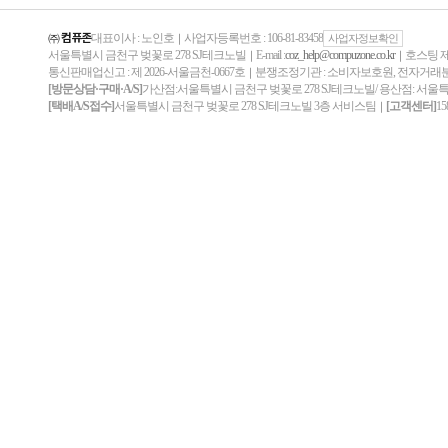
㈜ 컴퓨존
대표이사 : 노인호
사업자등록번호 : 106-81-83458
｜
사업자정보확인
서울특별시 금천구 벚꽃로 278 SJ테크노빌
E-mail :
coz_help@compuzone.co.kr
호스팅 제
｜
｜
통신판매업신고 : 제 2026-서울금천-0667호
분쟁조정기관 : 소비자보호원, 전자거
｜
[방문상담·구매·A/S]
가산점:서울특별시 금천구 벚꽃로 278 SJ테크노빌/ 용산점: 서울
[택배A/S접수]
서울특별시 금천구 벚꽃로 278 SJ테크노빌 3층 서비스팀
[고객센터]
15
｜