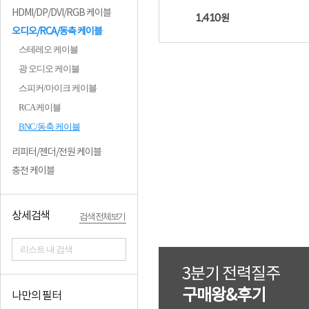
HDMI/DP/DVI/RGB 케이블
1,410
원
오디오/RCA/동축 케이블
스테레오 케이블
광 오디오 케이블
스피커/마이크 케이블
RCA 케이블
BNC/동축 케이블
리피터/젠더/전원 케이블
충전 케이블
상세검색
검색 전체보기
리스트 내 검색
3분기 전력질주
구매왕&후기
나만의 필터