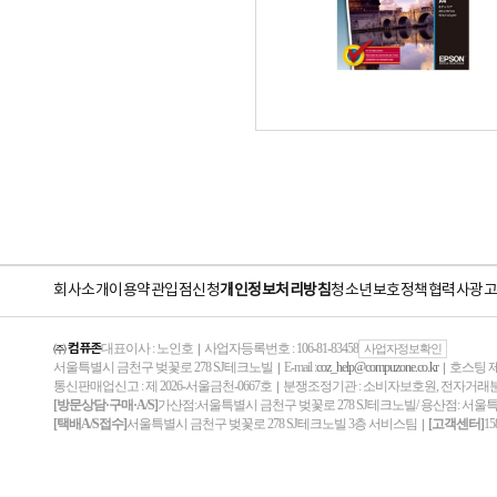
회사소개
이용약관
입점신청
개인정보처리방침
청소년보호정책
협력사
광고
㈜ 컴퓨존
대표이사 : 노인호
사업자등록번호 : 106-81-83458
｜
사업자정보확인
서울특별시 금천구 벚꽃로 278 SJ테크노빌
E-mail :
coz_help@compuzone.co.kr
호스팅 제
｜
｜
통신판매업신고 : 제 2026-서울금천-0667호
분쟁조정기관 : 소비자보호원, 전자거
｜
[방문상담·구매·A/S]
가산점:서울특별시 금천구 벚꽃로 278 SJ테크노빌/ 용산점: 서울
[택배A/S접수]
서울특별시 금천구 벚꽃로 278 SJ테크노빌 3층 서비스팀
[고객센터]
15
｜