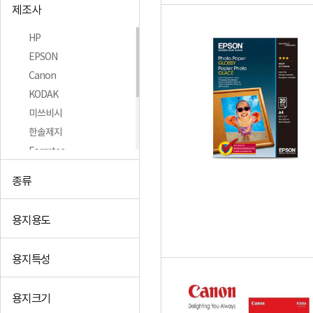
제조사
HP
EPSON
Canon
KODAK
미쓰비시
한솔제지
Formtec
알아전산
종류
잉크미디어
PRINTEC
용지용도
+더보기
용지특성
용지크기