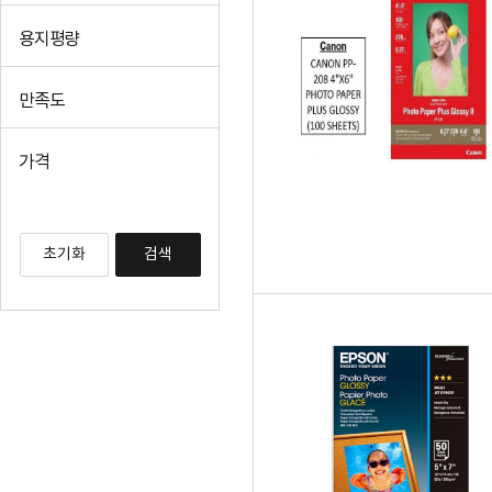
용지평량
만족도
가격
초기화
검색