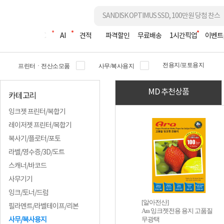
조립PC
AI
견적
파격할인
무료배송
1시간픽업
이벤트
전용지/포토용지
프린터ㆍ전산소모품
사무/복사용지
MD 추천상품
카테고리
잉크젯 프린터/복합기
레이저젯 프린터/복합기
복사기/플로터/포토
라벨/영수증/3D/도트
스캐너/바코드
사무기기
잉크/토너/드럼
[알아전산]
필라멘트/라벨테이프/리본
Ara 잉크젯전용 용지 고품질
무광택
사무/복사용지