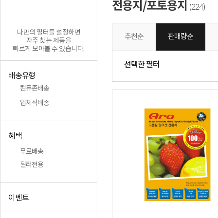
전용지/포토용지
224
(
)
나만의 필터를 설정하면
추천순
판매량순
자주 찾는 제품을
빠르게 모아볼 수 있습니다.
선택한 필터
배송유형
컴퓨존배송
업체직배송
혜택
무료배송
딜러전용
이벤트