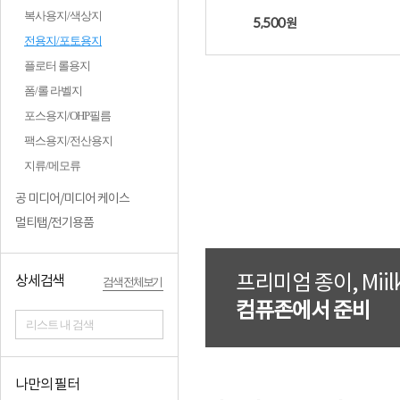
복사용지/색상지
5,500
원
전용지/포토용지
플로터 롤용지
폼/롤 라벨지
포스용지/OHP필름
팩스용지/전산용지
지류/메모류
공 미디어/미디어 케이스
멀티탭/전기용품
프리미엄 종이, Miil
상세검색
검색 전체보기
컴퓨존에서 준비
리스트 내 검색
나만의 필터