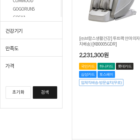
COMWOOD
GOGORUN5
GOSKA
HDTOP
건강기기
Panasonic
[㈜브람스생활건강] 투트랙 안마의자 
SKY
치배송) [K80005GDR]
만족도
+더보기
2,231,300
원
가격
국민카드
하나카드
롯데카드
삼성카드
토스페이
업체직배송-방문설치(무료)
초기화
검색