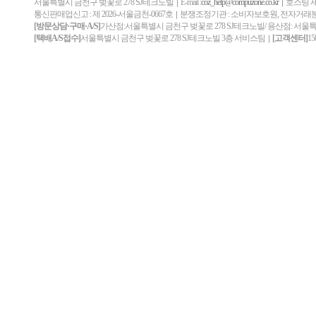
서울특별시 금천구 벚꽃로 278 SJ테크노빌
E-mail :
coz_help@compuzone.co.kr
호스팅 제
｜
｜
통신판매업신고 : 제 2026-서울금천-0667호
분쟁조정기관 : 소비자보호원, 전자거
｜
[방문상담·구매·A/S]
가산점:서울특별시 금천구 벚꽃로 278 SJ테크노빌/ 용산점: 서울
[택배A/S접수]
서울특별시 금천구 벚꽃로 278 SJ테크노빌 3층 서비스팀
[고객센터]
15
｜