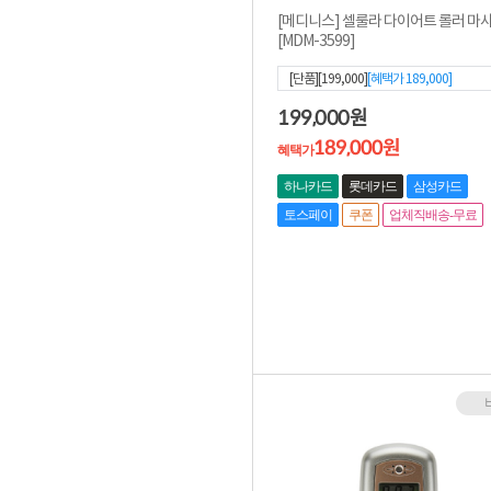
[메디니스] 셀룰라 다이어트 롤러 마
[MDM-3599]
[단품][199,000]
[혜택가
189,000
]
199,000
원
189,000원
혜택가
하나카드
롯데카드
삼성카드
토스페이
쿠폰
업체직배송-무료