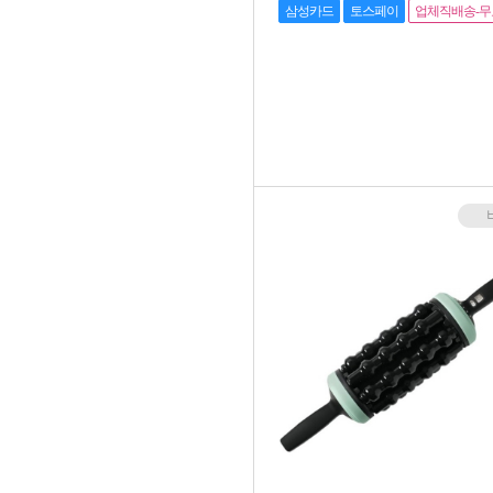
삼성카드
토스페이
업체직배송-무