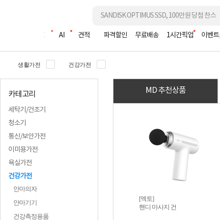
조립PC
AI
견적
파격할인
무료배송
1시간픽업
이벤트
생활가전
건강가전
MD 추천상품
카테고리
세탁기/건조기
청소기
통신/보안가전
이미용가전
욕실가전
건강가전
안마의자
[엑토]
안마기기
핸디 마사지 건
건강측정용품