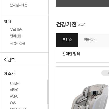
본사설치배송
혜택
건강가전
474
(
)
무료배송
딜러전용
추천순
판매량순
사업자 전용
선택한 필터
이벤트
제조사
LG전자
ABKO
ACRO
CAS