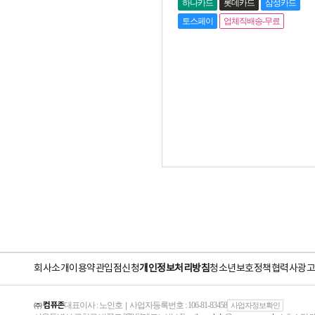
하나카드
롯데카드
삼성카드
토스페이
업체직배송-무료
회사소개
이용약관
입점신청
개인정보처리방침
청소년보호정책
협력사
광고
㈜ 컴퓨존
대표이사 : 노인호
사업자등록번호 : 106-81-83458
｜
사업자정보확인