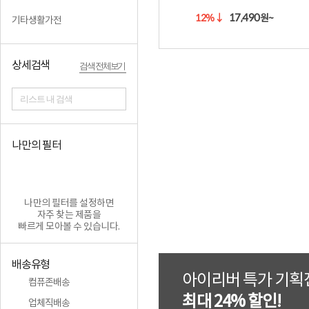
17,490
12%
↓
원~
기타생활가전
상세검색
검색 전체보기
리스트 내 검색
나만의 필터
나만의 필터를 설정하면
자주 찾는 제품을
빠르게 모아볼 수 있습니다.
배송유형
아이리버 특가 기획
컴퓨존배송
최대 24% 할인!
업체직배송