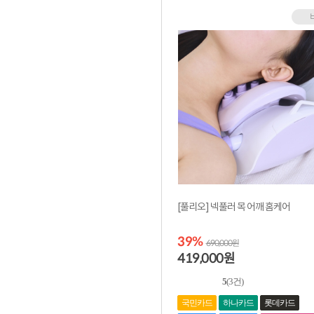
[풀리오] 넥풀러 목 어깨 홈케어
39%
690,000원
419,000
원
5
(3건)
국민카드
하나카드
롯데카드