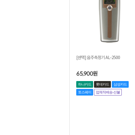
[센택] 음주측정기 AL-2500
65,900
원
하나카드
롯데카드
삼성카드
토스페이
업체직배송-선불